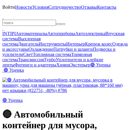
Войти
Новости
Условия
Сотрудничество
Отзывы
Контакты
INTIPI
Автоматериалы
Автоприборы
Автоэлектрика
Впускная
система
Выхлопная
система
Двигатель
Инструменты
Интерьер
Крепеж колес
Одежда
и аксессуары
Охлаждение
Патрубки и шланги
Подвеска и
усилители
Свет
Топливная система
Тормозная
система
Трансмиссия
Турбо
Уплотнители и клейкие
ленты
Фитинги и адаптеры
Химия
Экстерьер
🔴 Уценка
🔴 Уценка
🔴 Уценка
🔴 Автомобильный
контейнер для мусора,