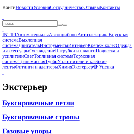
Войти
Новости
Условия
Сотрудничество
Отзывы
Контакты
INTIPI
Автоматериалы
Автоприборы
Автоэлектрика
Впускная
система
Выхлопная
система
Двигатель
Инструменты
Интерьер
Крепеж колес
Одежда
и аксессуары
Охлаждение
Патрубки и шланги
Подвеска и
усилители
Свет
Топливная система
Тормозная
система
Трансмиссия
Турбо
Уплотнители и клейкие
ленты
Фитинги и адаптеры
Химия
Экстерьер
🔴 Уценка
Экстерьер
Буксировочные петли
Буксировочные стропы
Газовые упоры