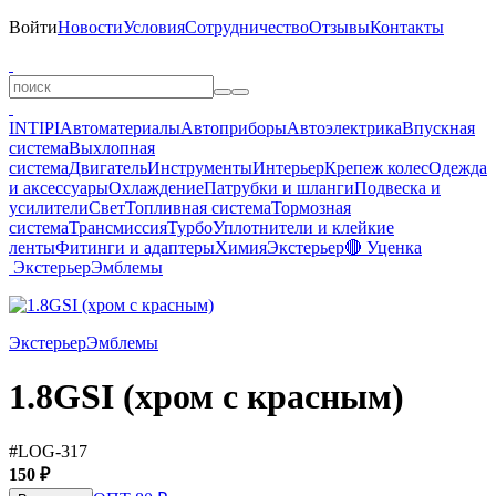
Войти
Новости
Условия
Сотрудничество
Отзывы
Контакты
INTIPI
Автоматериалы
Автоприборы
Автоэлектрика
Впускная
система
Выхлопная
система
Двигатель
Инструменты
Интерьер
Крепеж колес
Одежда
и аксессуары
Охлаждение
Патрубки и шланги
Подвеска и
усилители
Свет
Топливная система
Тормозная
система
Трансмиссия
Турбо
Уплотнители и клейкие
ленты
Фитинги и адаптеры
Химия
Экстерьер
🔴 Уценка
Экстерьер
Эмблемы
Экстерьер
Эмблемы
1.8GSI (хром с красным)
#LOG-317
150 ₽