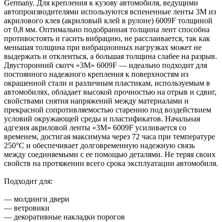
Germany. Для крепления к кузову автомобиля, ведущими
автопроизводителями используются вспененные ленты 3М из
акрилового клея (акриловый клей в рулоне) 6009F толщиной
от 0,8 мм. Оптимально подобранная толщина лент способна
противостоять и гасить вибрацию, не расслаивается, так как
меньшая толщина при вибрационных нагрузках может не
выдержать и отклеиться, а большая толщина слабее на разрыв.
Двусторонний скотч «3М» 6009F — идеально подходит для
постоянного надежного крепления к поверхностям из
окрашенной стали и различным пластикам, используемым в
автомобилях, обладает высокой прочностью на отрыв и сдвиг,
свойствами снятия напряжений между материалами и
прекрасной сопротивляемостью старению под воздействием
условий окружающей среды и пластификатов. Начальная
адгезия акриловой ленты «3М» 6009F усиливается со
временем, достигая максимума через 72 часа при температуре
250°C и обеспечивает долговременную надежную связь
между соединяемыми с ее помощью деталями. Не теряя своих
свойств на протяжении всего срока эксплуатации автомобиля.
​Подходит для:
— молдинги двери
— ветровики
— декоративные накладки порогов