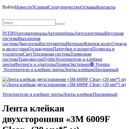
Войти
Новости
Условия
Сотрудничество
Отзывы
Контакты
INTIPI
Автоматериалы
Автоприборы
Автоэлектрика
Впускная
система
Выхлопная
система
Двигатель
Инструменты
Интерьер
Крепеж колес
Одежда
и аксессуары
Охлаждение
Патрубки и шланги
Подвеска и
усилители
Свет
Топливная система
Тормозная
система
Трансмиссия
Турбо
Уплотнители и клейкие
ленты
Фитинги и адаптеры
Химия
Экстерьер
🔴 Уценка
Уплотнители и клейкие ленты
Ленты клейкие
Прозрачный
Уплотнители и клейкие ленты
Ленты клейкие
Прозрачный
Лента клейкая
двухсторонняя «3M 6009F