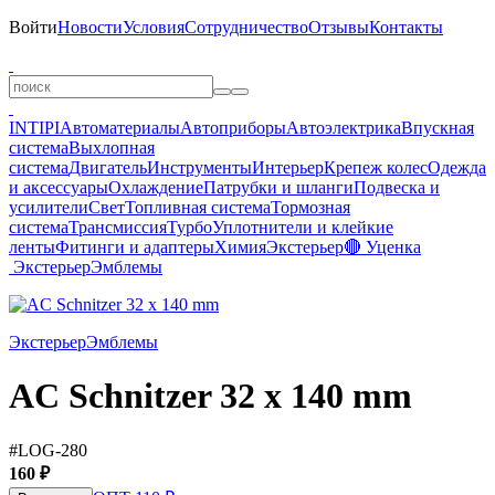
Войти
Новости
Условия
Сотрудничество
Отзывы
Контакты
INTIPI
Автоматериалы
Автоприборы
Автоэлектрика
Впускная
система
Выхлопная
система
Двигатель
Инструменты
Интерьер
Крепеж колес
Одежда
и аксессуары
Охлаждение
Патрубки и шланги
Подвеска и
усилители
Свет
Топливная система
Тормозная
система
Трансмиссия
Турбо
Уплотнители и клейкие
ленты
Фитинги и адаптеры
Химия
Экстерьер
🔴 Уценка
Экстерьер
Эмблемы
Экстерьер
Эмблемы
AC Schnitzer 32 x 140 mm
#LOG-280
160 ₽