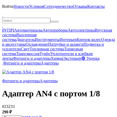
Войти
Новости
Условия
Сотрудничество
Отзывы
Контакты
INTIPI
Автоматериалы
Автоприборы
Автоэлектрика
Впускная
система
Выхлопная
система
Двигатель
Инструменты
Интерьер
Крепеж колес
Одежда
и аксессуары
Охлаждение
Патрубки и шланги
Подвеска и
усилители
Свет
Топливная система
Тормозная
система
Трансмиссия
Турбо
Уплотнители и клейкие
ленты
Фитинги и адаптеры
Химия
Экстерьер
🔴 Уценка
Фитинги и адаптеры
Адаптеры
Фитинги и адаптеры
Адаптеры
Адаптер AN4 с портом 1/8
#23233
290 ₽