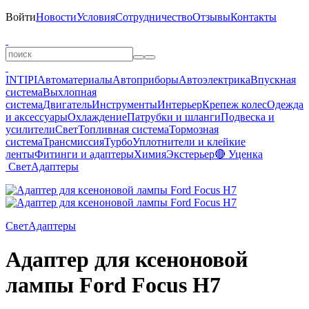
Войти
Новости
Условия
Сотрудничество
Отзывы
Контакты
INTIPI
Автоматериалы
Автоприборы
Автоэлектрика
Впускная
система
Выхлопная
система
Двигатель
Инструменты
Интерьер
Крепеж колес
Одежда
и аксессуары
Охлаждение
Патрубки и шланги
Подвеска и
усилители
Свет
Топливная система
Тормозная
система
Трансмиссия
Турбо
Уплотнители и клейкие
ленты
Фитинги и адаптеры
Химия
Экстерьер
🔴 Уценка
Свет
Адаптеры
Свет
Адаптеры
Адаптер для ксеноновой
лампы Ford Focus H7