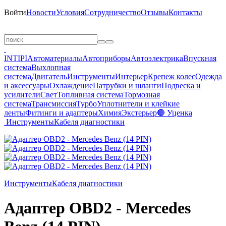
Войти
Новости
Условия
Сотрудничество
Отзывы
Контакты
INTIPI
Автоматериалы
Автоприборы
Автоэлектрика
Впускная
система
Выхлопная
система
Двигатель
Инструменты
Интерьер
Крепеж колес
Одежда
и аксессуары
Охлаждение
Патрубки и шланги
Подвеска и
усилители
Свет
Топливная система
Тормозная
система
Трансмиссия
Турбо
Уплотнители и клейкие
ленты
Фитинги и адаптеры
Химия
Экстерьер
🔴 Уценка
Инструменты
Кабеля диагностики
Инструменты
Кабеля диагностики
Адаптер OBD2 - Mercedes