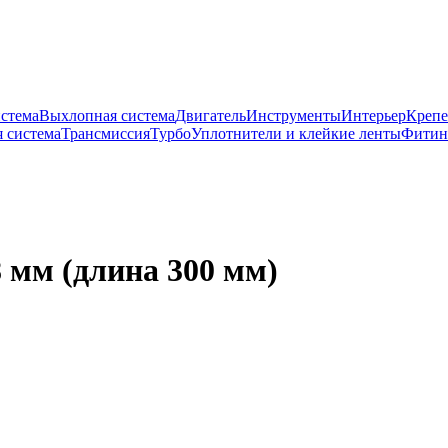
истема
Выхлопная система
Двигатель
Инструменты
Интерьер
Крепе
 система
Трансмиссия
Турбо
Уплотнители и клейкие ленты
Фитин
 мм (длина 300 мм)