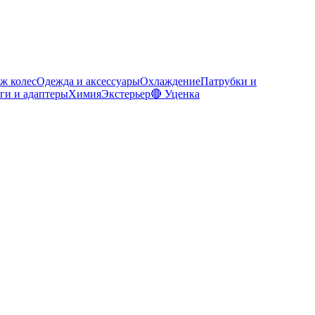
ж колес
Одежда и аксессуары
Охлаждение
Патрубки и
ги и адаптеры
Химия
Экстерьер
🔴 Уценка