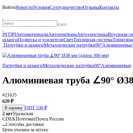
Войти
Новости
Условия
Сотрудничество
Отзывы
Контакты
INTIPI
Автоматериалы
Автоприборы
Автоэлектрика
Впускная с
шланги
Подвеска и усилители
Свет
Топливная система
Тормозная
Патрубки и шланги
Металлические патрубки
90°
Алюминиевые
Патрубки и шланги
Металлические патрубки
90°
Алюминиевые
Алюминиевая труба ∠90° Ø38
#21635
620 ₽
ОПТ 530 ₽
В корзину
2 шт
Уральская
CDEK
Почтомат
Почта России
...
Способы доставки
Цена указана за штуку