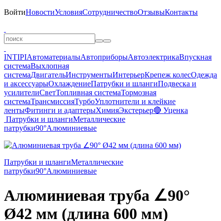
Войти
Новости
Условия
Сотрудничество
Отзывы
Контакты
INTIPI
Автоматериалы
Автоприборы
Автоэлектрика
Впускная
система
Выхлопная
система
Двигатель
Инструменты
Интерьер
Крепеж колес
Одежда
и аксессуары
Охлаждение
Патрубки и шланги
Подвеска и
усилители
Свет
Топливная система
Тормозная
система
Трансмиссия
Турбо
Уплотнители и клейкие
ленты
Фитинги и адаптеры
Химия
Экстерьер
🔴 Уценка
Патрубки и шланги
Металлические
патрубки
90°
Алюминиевые
Патрубки и шланги
Металлические
патрубки
90°
Алюминиевые
Алюминиевая труба ∠90°
Ø42 мм (длина 600 мм)