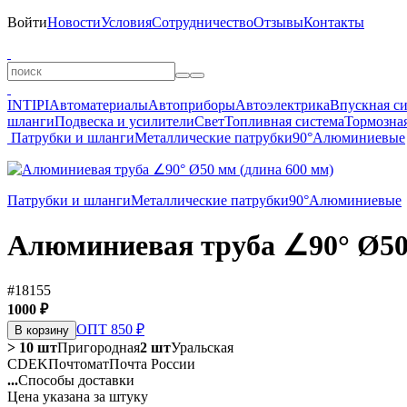
Войти
Новости
Условия
Сотрудничество
Отзывы
Контакты
INTIPI
Автоматериалы
Автоприборы
Автоэлектрика
Впускная с
шланги
Подвеска и усилители
Свет
Топливная система
Тормозная
Патрубки и шланги
Металлические патрубки
90°
Алюминиевые
Патрубки и шланги
Металлические патрубки
90°
Алюминиевые
Алюминиевая труба ∠90° Ø50
#18155
1000 ₽
ОПТ 850 ₽
В корзину
> 10 шт
Пригородная
2 шт
Уральская
CDEK
Почтомат
Почта России
...
Способы доставки
Цена указана за штуку