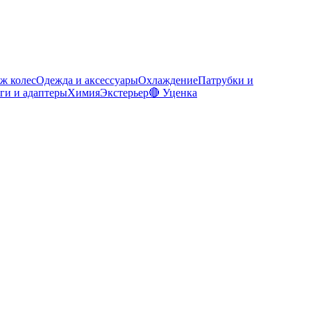
ж колес
Одежда и аксессуары
Охлаждение
Патрубки и
ги и адаптеры
Химия
Экстерьер
🔴 Уценка