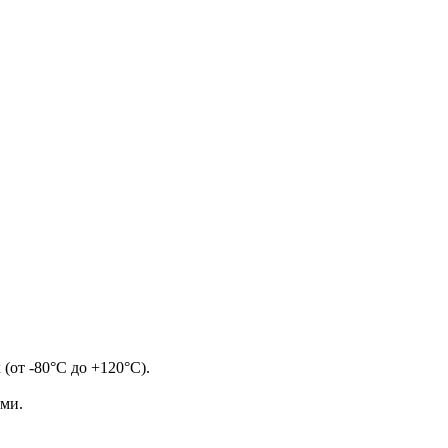
от -80°С до +120°С).
ами.