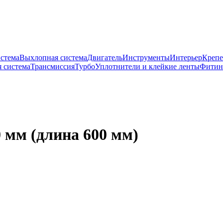
истема
Выхлопная система
Двигатель
Инструменты
Интерьер
Крепе
 система
Трансмиссия
Турбо
Уплотнители и клейкие ленты
Фитин
 мм (длина 600 мм)