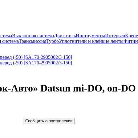
истема
Выхлопная система
Двигатель
Инструменты
Интерьер
Крепе
 система
Трансмиссия
Турбо
Уплотнители и клейкие ленты
Фитин
-Авто» Datsun mi-DO, on-DO пе
Сообщить о поступлении