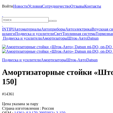
Войти
Новости
Условия
Сотрудничество
Отзывы
Контакты
INTIPI
Автоматериалы
Автоприборы
Автоэлектрика
Впускная с
шланги
Подвеска и усилители
Свет
Топливная система
Тормозная
Подвеска и усилители
Амортизаторы
Шток-Авто
Datsun
Подвеска и усилители
Амортизаторы
Шток-Авто
Datsun
Амортизаторные стойки «Шток
150]
#14361
Цена указана за пару
Страна изготовления : Россия
OEM :
14361
;
SA170-2905002/
;
3-150