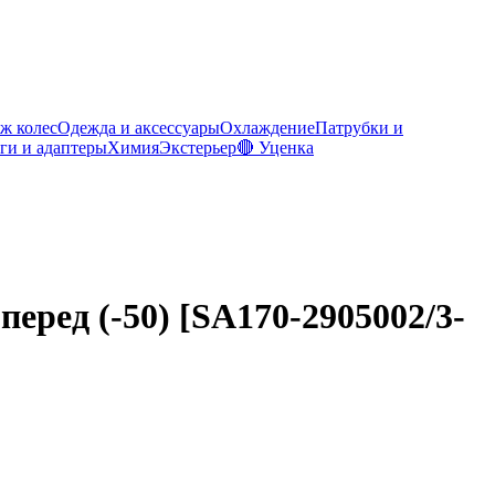
ж колес
Одежда и аксессуары
Охлаждение
Патрубки и
ги и адаптеры
Химия
Экстерьер
🔴 Уценка
ред (-50) [SA170-2905002/3-