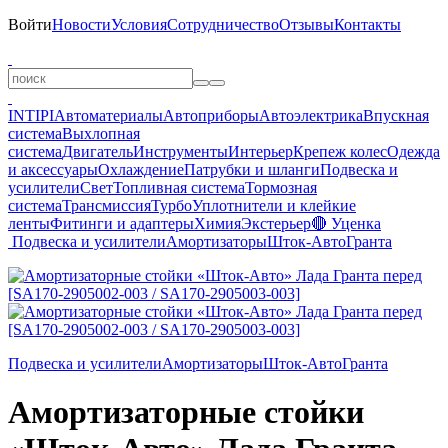
Войти
Новости
Условия
Сотрудничество
Отзывы
Контакты
INTIPI
Автоматериалы
Автоприборы
Автоэлектрика
Впускная
система
Выхлопная
система
Двигатель
Инструменты
Интерьер
Крепеж колес
Одежда
и аксессуары
Охлаждение
Патрубки и шланги
Подвеска и
усилители
Свет
Топливная система
Тормозная
система
Трансмиссия
Турбо
Уплотнители и клейкие
ленты
Фитинги и адаптеры
Химия
Экстерьер
🔴 Уценка
Подвеска и усилители
Амортизаторы
Шток-Авто
Гранта
Подвеска и усилители
Амортизаторы
Шток-Авто
Гранта
Амортизаторные стойки