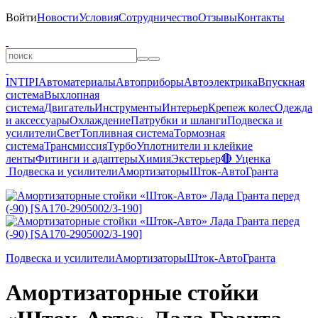
Войти
Новости
Условия
Сотрудничество
Отзывы
Контакты
INTIPI
Автоматериалы
Автоприборы
Автоэлектрика
Впускная
система
Выхлопная
система
Двигатель
Инструменты
Интерьер
Крепеж колес
Одежда
и аксессуары
Охлаждение
Патрубки и шланги
Подвеска и
усилители
Свет
Топливная система
Тормозная
система
Трансмиссия
Турбо
Уплотнители и клейкие
ленты
Фитинги и адаптеры
Химия
Экстерьер
🔴 Уценка
Подвеска и усилители
Амортизаторы
Шток-Авто
Гранта
Подвеска и усилители
Амортизаторы
Шток-Авто
Гранта
Амортизаторные стойки