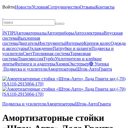
Войти
Новости
Условия
Сотрудничество
Отзывы
Контакты
INTIPI
Автоматериалы
Автоприборы
Автоэлектрика
Впускная
система
Выхлопная
система
Двигатель
Инструменты
Интерьер
Крепеж колес
Одежда
и аксессуары
Охлаждение
Патрубки и шланги
Подвеска и
усилители
Свет
Топливная система
Тормозная
система
Трансмиссия
Турбо
Уплотнители и клейкие
ленты
Фитинги и адаптеры
Химия
Экстерьер
🔴 Уценка
Подвеска и усилители
Амортизаторы
Шток-Авто
Гранта
Подвеска и усилители
Амортизаторы
Шток-Авто
Гранта
Амортизаторные стойки