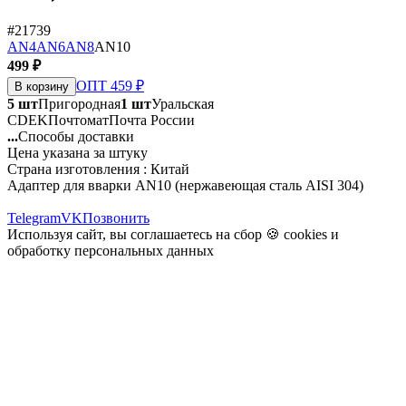
#21739
AN4
AN6
AN8
AN10
499 ₽
ОПТ 459 ₽
В корзину
5 шт
Пригородная
1 шт
Уральская
CDEK
Почтомат
Почта России
...
Способы доставки
Цена указана за штуку
Страна изготовления : Китай
Адаптер для вварки AN10 (нержавеющая сталь AISI 304)
Telegram
VK
Позвонить
Используя сайт, вы соглашаетесь на сбор 🍪
cookies
и
обработку персональных данных