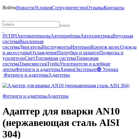
Войти
Новости
Условия
Сотрудничество
Отзывы
Контакты
INTIPI
Автоматериалы
Автоприборы
Автоэлектрика
Впускная
система
Выхлопная
система
Двигатель
Инструменты
Интерьер
Крепеж колес
Одежда
и аксессуары
Охлаждение
Патрубки и шланги
Подвеска и
усилители
Свет
Топливная система
Тормозная
система
Трансмиссия
Турбо
Уплотнители и клейкие
ленты
Фитинги и адаптеры
Химия
Экстерьер
🔴 Уценка
Фитинги и адаптеры
Адаптеры
Фитинги и адаптеры
Адаптеры
Адаптер для вварки AN10
(нержавеющая сталь AISI
304)