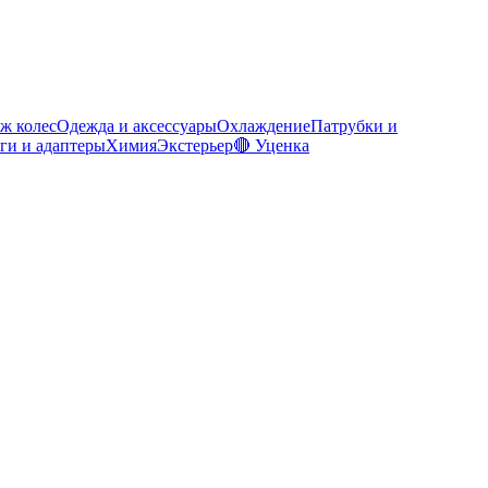
ж колес
Одежда и аксессуары
Охлаждение
Патрубки и
ги и адаптеры
Химия
Экстерьер
🔴 Уценка