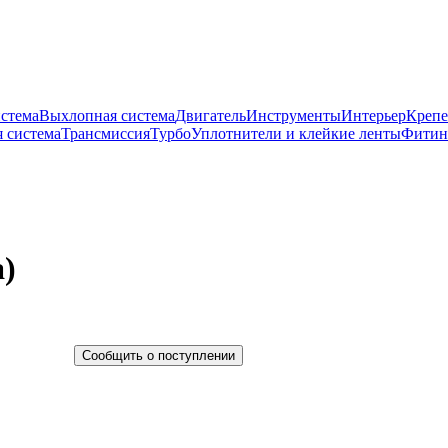
истема
Выхлопная система
Двигатель
Инструменты
Интерьер
Крепе
 система
Трансмиссия
Турбо
Уплотнители и клейкие ленты
Фитин
)
Сообщить о поступлении