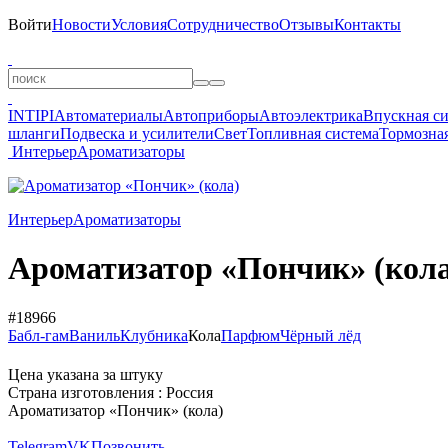
Войти
Новости
Условия
Сотрудничество
Отзывы
Контакты
INTIPI
Автоматериалы
Автоприборы
Автоэлектрика
Впускная с
шланги
Подвеска и усилители
Свет
Топливная система
Тормозная
Интерьер
Ароматизаторы
Интерьер
Ароматизаторы
Ароматизатор «Пончик» (кола
#18966
Бабл-гам
Ваниль
Клубника
Кола
Парфюм
Чёрный лёд
Цена указана за штуку
Страна изготовления : Россия
Ароматизатор «Пончик» (кола)
Telegram
VK
Позвонить