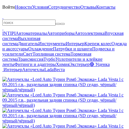
Войти
Новости
Условия
Сотрудничество
Отзывы
Контакты
INTIPI
Автоматериалы
Автоприборы
Автоэлектрика
Впускная
система
Выхлопная
система
Двигатель
Инструменты
Интерьер
Крепеж колес
Одежда
и аксессуары
Охлаждение
Патрубки и шланги
Подвеска и
усилители
Свет
Топливная система
Тормозная
система
Трансмиссия
Турбо
Уплотнители и клейкие
ленты
Фитинги и адаптеры
Химия
Экстерьер
🔴 Уценка
Интерьер
Авточехлы
Lada
Веста