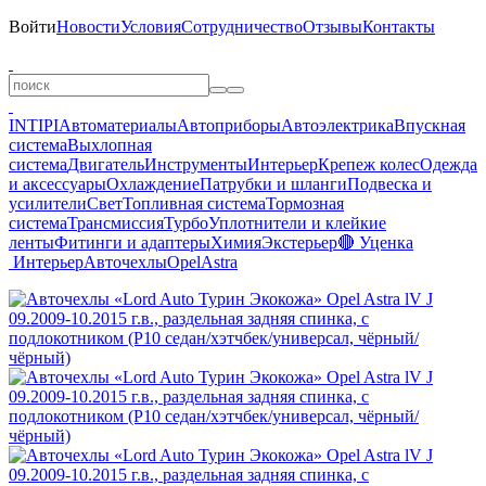
Войти
Новости
Условия
Сотрудничество
Отзывы
Контакты
INTIPI
Автоматериалы
Автоприборы
Автоэлектрика
Впускная
система
Выхлопная
система
Двигатель
Инструменты
Интерьер
Крепеж колес
Одежда
и аксессуары
Охлаждение
Патрубки и шланги
Подвеска и
усилители
Свет
Топливная система
Тормозная
система
Трансмиссия
Турбо
Уплотнители и клейкие
ленты
Фитинги и адаптеры
Химия
Экстерьер
🔴 Уценка
Интерьер
Авточехлы
Opel
Astra