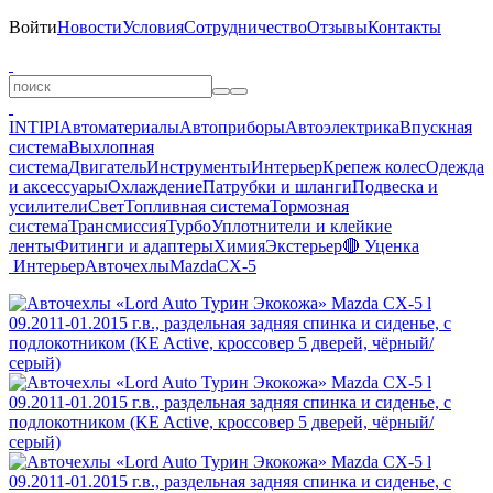
Войти
Новости
Условия
Сотрудничество
Отзывы
Контакты
INTIPI
Автоматериалы
Автоприборы
Автоэлектрика
Впускная
система
Выхлопная
система
Двигатель
Инструменты
Интерьер
Крепеж колес
Одежда
и аксессуары
Охлаждение
Патрубки и шланги
Подвеска и
усилители
Свет
Топливная система
Тормозная
система
Трансмиссия
Турбо
Уплотнители и клейкие
ленты
Фитинги и адаптеры
Химия
Экстерьер
🔴 Уценка
Интерьер
Авточехлы
Mazda
CX-5