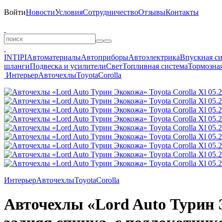
Войти
Новости
Условия
Сотрудничество
Отзывы
Контакты
INTIPI
Автоматериалы
Автоприборы
Автоэлектрика
Впускная с
шланги
Подвеска и усилители
Свет
Топливная система
Тормозная
Интерьер
Авточехлы
Toyota
Corolla
Интерьер
Авточехлы
Toyota
Corolla
Авточехлы «Lord Auto Турин Эк