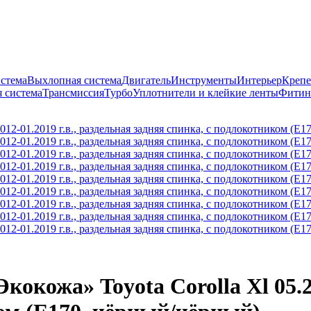
истема
Выхлопная система
Двигатель
Инструменты
Интерьер
Крепе
 система
Трансмиссия
Турбо
Уплотнители и клейкие ленты
Фитин
окожа» Toyota Corolla Xl 05.20