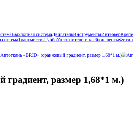
истема
Выхлопная система
Двигатель
Инструменты
Интерьер
Крепе
 система
Трансмиссия
Турбо
Уплотнители и клейкие ленты
Фитин
градиент, размер 1,68*1 м.)