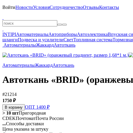
Войти
Новости
Условия
Сотрудничество
Отзывы
Контакты
INTIPI
Автоматериалы
Автоприборы
Автоэлектрика
Впускная с
шланги
Подвеска и усилители
Свет
Топливная система
Тормозная
Автоматериалы
Жаккард
Автоткань
Автоматериалы
Жаккард
Автоткань
Автоткань «BRID» (оранжевый 
#21214
1750 ₽
ОПТ 1400 ₽
В корзину
> 10 шт
Пригородная
CDEK
Почтомат
Почта России
...
Способы доставки
Цена указана за штуку