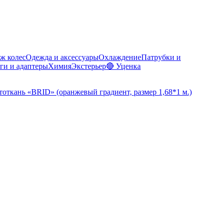
ж колес
Одежда и аксессуары
Охлаждение
Патрубки и
ги и адаптеры
Химия
Экстерьер
🔴 Уценка