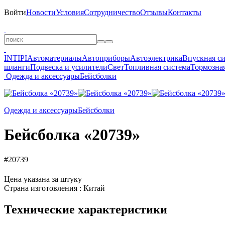
Войти
Новости
Условия
Сотрудничество
Отзывы
Контакты
INTIPI
Автоматериалы
Автоприборы
Автоэлектрика
Впускная с
шланги
Подвеска и усилители
Свет
Топливная система
Тормозная
Одежда и аксессуары
Бейсболки
Одежда и аксессуары
Бейсболки
Бейсболка «20739»
#20739
Цена указана за штуку
Страна изготовления : Китай
Технические характеристики