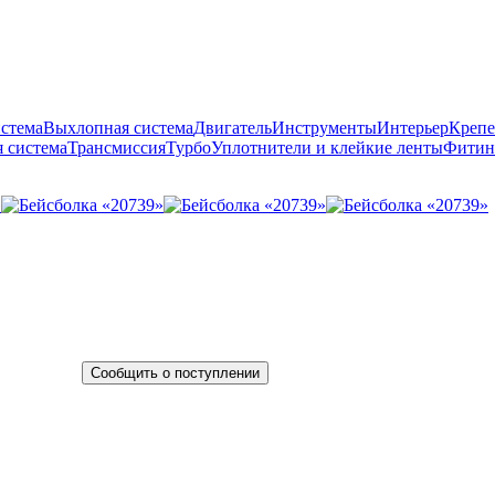
истема
Выхлопная система
Двигатель
Инструменты
Интерьер
Крепе
 система
Трансмиссия
Турбо
Уплотнители и клейкие ленты
Фитин
Сообщить о поступлении