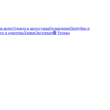
ж колес
Одежда и аксессуары
Охлаждение
Патрубки и
ги и адаптеры
Химия
Экстерьер
🔴 Уценка