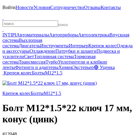
Войти
Новости
Условия
Сотрудничество
Отзывы
Контакты
INTIPI
Автоматериалы
Автоприборы
Автоэлектрика
Впускная
система
Выхлопная
система
Двигатель
Инструменты
Интерьер
Крепеж колес
Одежда
и аксессуары
Охлаждение
Патрубки и шланги
Подвеска и
усилители
Свет
Топливная система
Тормозная
система
Трансмиссия
Турбо
Уплотнители и клейкие
ленты
Фитинги и адаптеры
Химия
Экстерьер
🔴 Уценка
Крепеж колес
Болты
М12*1.5
Крепеж колес
Болты
М12*1.5
Болт M12*1.5*22 ключ 17 мм,
конус (цинк)
#12048