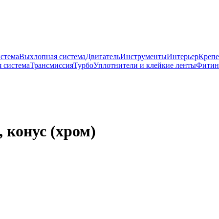
истема
Выхлопная система
Двигатель
Инструменты
Интерьер
Крепе
 система
Трансмиссия
Турбо
Уплотнители и клейкие ленты
Фитин
 конус (хром)