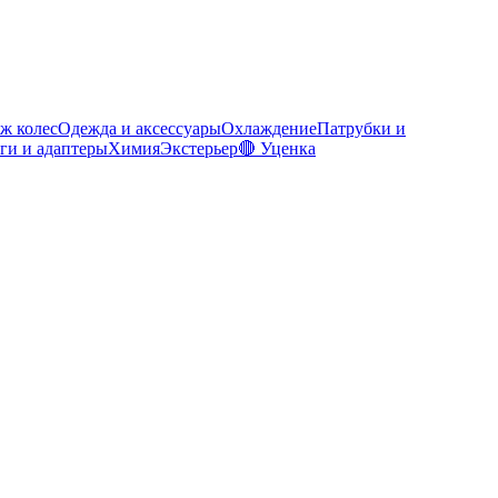
ж колес
Одежда и аксессуары
Охлаждение
Патрубки и
ги и адаптеры
Химия
Экстерьер
🔴 Уценка