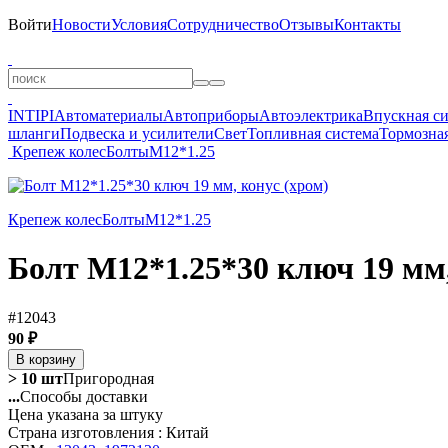
Войти
Новости
Условия
Сотрудничество
Отзывы
Контакты
INTIPI
Автоматериалы
Автоприборы
Автоэлектрика
Впускная с
шланги
Подвеска и усилители
Свет
Топливная система
Тормозная
Крепеж колес
Болты
M12*1.25
Крепеж колес
Болты
M12*1.25
Болт M12*1.25*30 ключ 19 мм,
#12043
90 ₽
В корзину
> 10 шт
Пригородная
...
Способы доставки
Цена указана за штуку
Страна изготовления : Китай