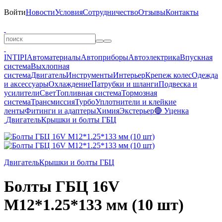
Войти
Новости
Условия
Сотрудничество
Отзывы
Контакты
INTIPI
Автоматериалы
Автоприборы
Автоэлектрика
Впускная
система
Выхлопная
система
Двигатель
Инструменты
Интерьер
Крепеж колес
Одежда
и аксессуары
Охлаждение
Патрубки и шланги
Подвеска и
усилители
Свет
Топливная система
Тормозная
система
Трансмиссия
Турбо
Уплотнители и клейкие
ленты
Фитинги и адаптеры
Химия
Экстерьер
🔴 Уценка
Двигатель
Крышки и болты ГБЦ
Двигатель
Крышки и болты ГБЦ
Болты ГБЦ 16V
М12*1.25*133 мм (10 шт)