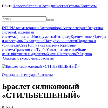
Войти
Новости
Условия
Сотрудничество
Отзывы
Контакты
INTIPI
Автоматериалы
Автоприборы
Автоэлектрика
Впускная
система
Выхлопная
система
Двигатель
Инструменты
Интерьер
Крепеж колес
Одежда
и аксессуары
Охлаждение
Патрубки и шланги
Подвеска и
усилители
Свет
Топливная система
Тормозная
система
Трансмиссия
Турбо
Уплотнители и клейкие
ленты
Фитинги и адаптеры
Химия
Экстерьер
🔴 Уценка
Одежда и аксессуары
Браслеты
Одежда и аксессуары
Браслеты
Браслет силиконовый
«СТИЛЬБЕШЕНЫЙ»
#16631