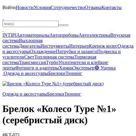
Войти
Новости
Условия
Сотрудничество
Отзывы
Контакты
INTIPI
Автоматериалы
Автоприборы
Автоэлектрика
Впускная
система
Выхлопная
система
Двигатель
Инструменты
Интерьер
Крепеж колес
Одежда
и аксессуары
Охлаждение
Патрубки и шланги
Подвеска и
усилители
Свет
Топливная система
Тормозная
система
Трансмиссия
Турбо
Уплотнители и клейкие
ленты
Фитинги и адаптеры
Химия
Экстерьер
🔴 Уценка
Одежда и аксессуары
Брелоки
Тюнинг
Одежда и аксессуары
Брелоки
Тюнинг
Брелoк «Колесо Type №1»
(серебристый диск)
#KT-071