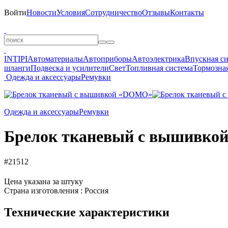
Войти
Новости
Условия
Сотрудничество
Отзывы
Контакты
INTIPI
Автоматериалы
Автоприборы
Автоэлектрика
Впускная с
шланги
Подвеска и усилители
Свет
Топливная система
Тормозная
Одежда и аксессуары
Ремувки
Одежда и аксессуары
Ремувки
Брелок тканевый с вышивк
#21512
Цена указана за штуку
Страна изготовления : Россия
Технические характеристики