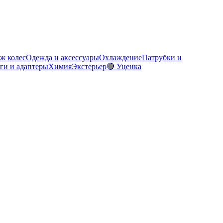
ж колес
Одежда и аксессуары
Охлаждение
Патрубки и
ги и адаптеры
Химия
Экстерьер
🔴 Уценка