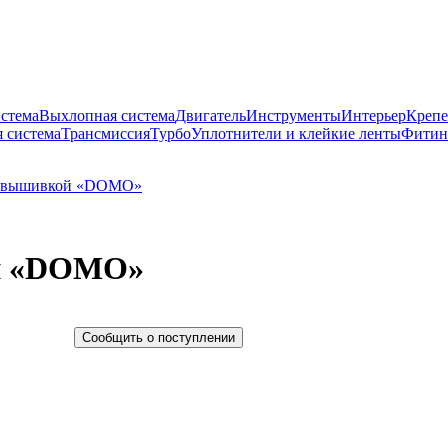
истема
Выхлопная система
Двигатель
Инструменты
Интерьер
Крепе
 система
Трансмиссия
Турбо
Уплотнители и клейкие ленты
Фитин
ой «DOMO»
Сообщить о поступлении