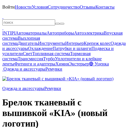
Войти
Новости
Условия
Сотрудничество
Отзывы
Контакты
INTIPI
Автоматериалы
Автоприборы
Автоэлектрика
Впускная
система
Выхлопная
система
Двигатель
Инструменты
Интерьер
Крепеж колес
Одежда
и аксессуары
Охлаждение
Патрубки и шланги
Подвеска и
усилители
Свет
Топливная система
Тормозная
система
Трансмиссия
Турбо
Уплотнители и клейкие
ленты
Фитинги и адаптеры
Химия
Экстерьер
🔴 Уценка
Одежда и аксессуары
Ремувки
Одежда и аксессуары
Ремувки
Брелок тканевый с
вышивкой «KIA» (новый
логотип)