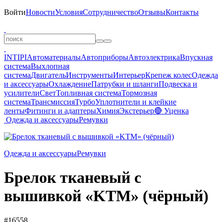
Войти
Новости
Условия
Сотрудничество
Отзывы
Контакты
INTIPI
Автоматериалы
Автоприборы
Автоэлектрика
Впускная
система
Выхлопная
система
Двигатель
Инструменты
Интерьер
Крепеж колес
Одежда
и аксессуары
Охлаждение
Патрубки и шланги
Подвеска и
усилители
Свет
Топливная система
Тормозная
система
Трансмиссия
Турбо
Уплотнители и клейкие
ленты
Фитинги и адаптеры
Химия
Экстерьер
🔴 Уценка
Одежда и аксессуары
Ремувки
Одежда и аксессуары
Ремувки
Брелок тканевый с
вышивкой «KTM» (чёрный)
#16558