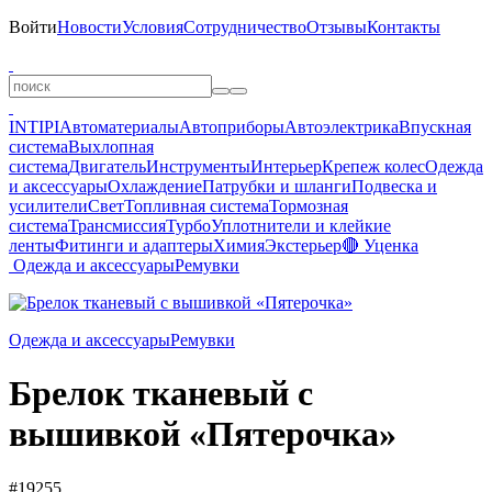
Войти
Новости
Условия
Сотрудничество
Отзывы
Контакты
INTIPI
Автоматериалы
Автоприборы
Автоэлектрика
Впускная
система
Выхлопная
система
Двигатель
Инструменты
Интерьер
Крепеж колес
Одежда
и аксессуары
Охлаждение
Патрубки и шланги
Подвеска и
усилители
Свет
Топливная система
Тормозная
система
Трансмиссия
Турбо
Уплотнители и клейкие
ленты
Фитинги и адаптеры
Химия
Экстерьер
🔴 Уценка
Одежда и аксессуары
Ремувки
Одежда и аксессуары
Ремувки
Брелок тканевый с
вышивкой «Пятерочка»
#19255