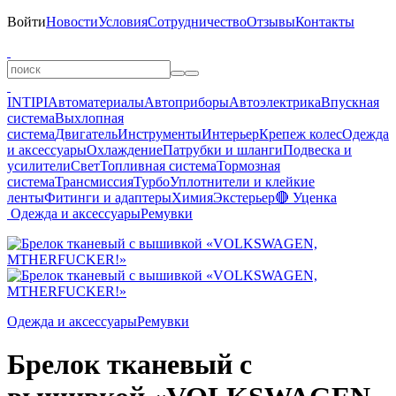
Войти
Новости
Условия
Сотрудничество
Отзывы
Контакты
INTIPI
Автоматериалы
Автоприборы
Автоэлектрика
Впускная
система
Выхлопная
система
Двигатель
Инструменты
Интерьер
Крепеж колес
Одежда
и аксессуары
Охлаждение
Патрубки и шланги
Подвеска и
усилители
Свет
Топливная система
Тормозная
система
Трансмиссия
Турбо
Уплотнители и клейкие
ленты
Фитинги и адаптеры
Химия
Экстерьер
🔴 Уценка
Одежда и аксессуары
Ремувки
Одежда и аксессуары
Ремувки
Брелок тканевый с