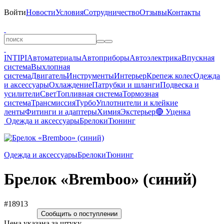
Войти
Новости
Условия
Сотрудничество
Отзывы
Контакты
INTIPI
Автоматериалы
Автоприборы
Автоэлектрика
Впускная
система
Выхлопная
система
Двигатель
Инструменты
Интерьер
Крепеж колес
Одежда
и аксессуары
Охлаждение
Патрубки и шланги
Подвеска и
усилители
Свет
Топливная система
Тормозная
система
Трансмиссия
Турбо
Уплотнители и клейкие
ленты
Фитинги и адаптеры
Химия
Экстерьер
🔴 Уценка
Одежда и аксессуары
Брелоки
Тюнинг
Одежда и аксессуары
Брелоки
Тюнинг
Брелoк «Bremboo» (синий)
#18913
Сообщить о поступлении
Цена указана за штуку