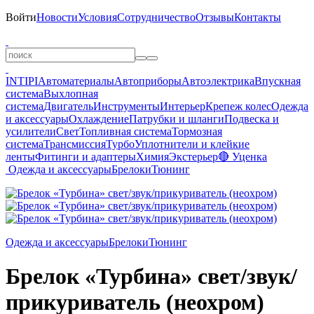
Войти
Новости
Условия
Сотрудничество
Отзывы
Контакты
INTIPI
Автоматериалы
Автоприборы
Автоэлектрика
Впускная
система
Выхлопная
система
Двигатель
Инструменты
Интерьер
Крепеж колес
Одежда
и аксессуары
Охлаждение
Патрубки и шланги
Подвеска и
усилители
Свет
Топливная система
Тормозная
система
Трансмиссия
Турбо
Уплотнители и клейкие
ленты
Фитинги и адаптеры
Химия
Экстерьер
🔴 Уценка
Одежда и аксессуары
Брелоки
Тюнинг
Одежда и аксессуары
Брелоки
Тюнинг
Брелoк «Турбина» свет/звук/
прикуриватель (неохром)