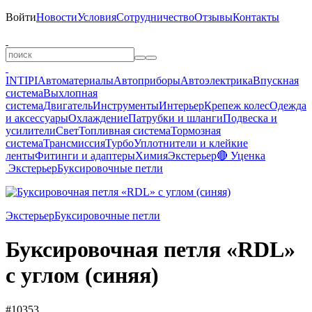
Войти
Новости
Условия
Сотрудничество
Отзывы
Контакты
INTIPI
Автоматериалы
Автоприборы
Автоэлектрика
Впускная
система
Выхлопная
система
Двигатель
Инструменты
Интерьер
Крепеж колес
Одежда
и аксессуары
Охлаждение
Патрубки и шланги
Подвеска и
усилители
Свет
Топливная система
Тормозная
система
Трансмиссия
Турбо
Уплотнители и клейкие
ленты
Фитинги и адаптеры
Химия
Экстерьер
🔴 Уценка
Экстерьер
Буксировочные петли
Экстерьер
Буксировочные петли
Буксировочная петля «RDL»
с углом (синяя)
#10353