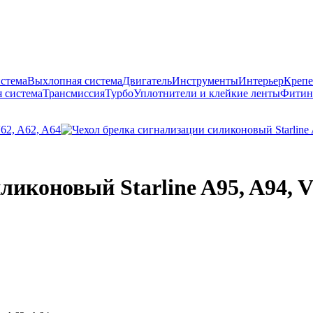
истема
Выхлопная система
Двигатель
Инструменты
Интерьер
Крепе
 система
Трансмиссия
Турбо
Уплотнители и клейкие ленты
Фитин
иконовый Starline A95, A94, V