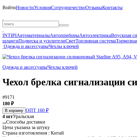
Войти
Новости
Условия
Сотрудничество
Отзывы
Контакты
INTIPI
Автоматериалы
Автоприборы
Автоэлектрика
Впускная с
шланги
Подвеска и усилители
Свет
Топливная система
Тормозная
Одежда и аксессуары
Чехлы ключей
Одежда и аксессуары
Чехлы ключей
Чехол брелка сигнализации сил
#9171
180 ₽
ОПТ 160 ₽
В корзину
4 шт
Уральская
...
Способы доставки
Цена указана за штуку
Страна изготовления : Китай