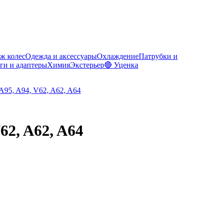
ж колес
Одежда и аксессуары
Охлаждение
Патрубки и
ги и адаптеры
Химия
Экстерьер
🔴 Уценка
62, A62, A64