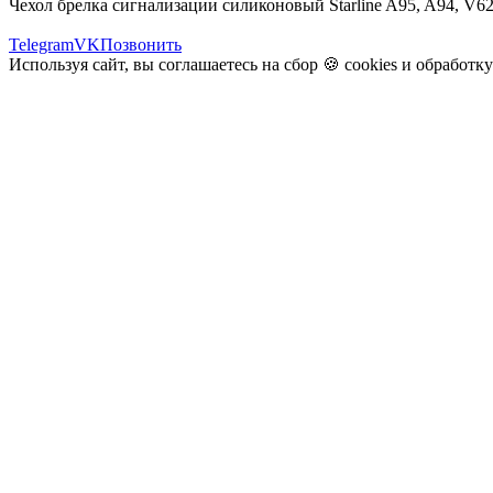
Чехол брелка сигнализации силиконовый Starline A95, A94, V62
Telegram
VK
Позвонить
Используя сайт, вы соглашаетесь на сбор 🍪
cookies
и
обработк