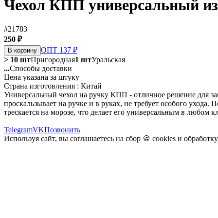
Чехол КПП универсальный из 
#21783
250 ₽
ОПТ 137 ₽
В корзину
> 10 шт
Пригородная
1 шт
Уральская
...
Способы доставки
Цена указана за штуку
Страна изготовления : Китай
Универсальный чехол на ручку КПП - отличное решение для защ
проскальзывает на ручке и в руках, не требует особого ухода.
трескается на морозе, что делает его универсальным в любом к
Telegram
VK
Позвонить
Используя сайт, вы соглашаетесь на сбор 🍪
cookies
и
обработк