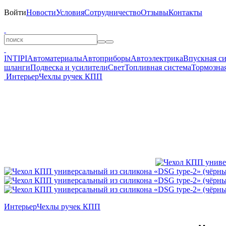
Войти
Новости
Условия
Сотрудничество
Отзывы
Контакты
INTIPI
Автоматериалы
Автоприборы
Автоэлектрика
Впускная с
шланги
Подвеска и усилители
Свет
Топливная система
Тормозная
Интерьер
Чехлы ручек КПП
Интерьер
Чехлы ручек КПП