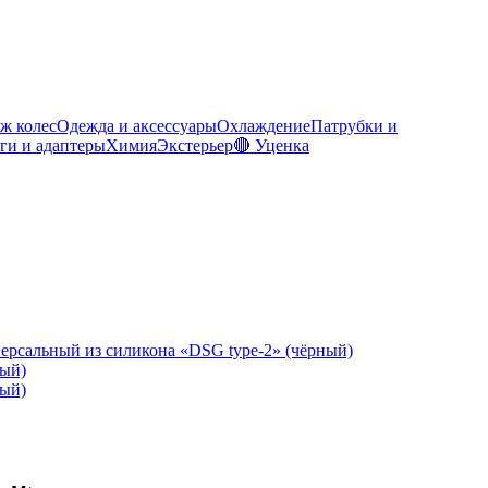
ж колес
Одежда и аксессуары
Охлаждение
Патрубки и
ги и адаптеры
Химия
Экстерьер
🔴 Уценка