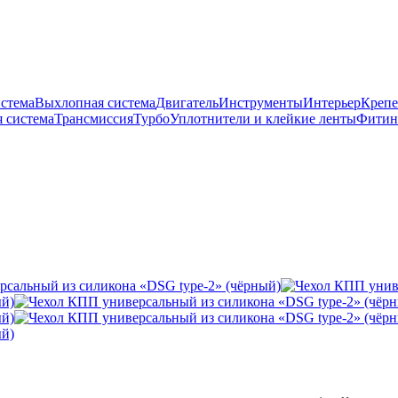
истема
Выхлопная система
Двигатель
Инструменты
Интерьер
Крепе
 система
Трансмиссия
Турбо
Уплотнители и клейкие ленты
Фитин