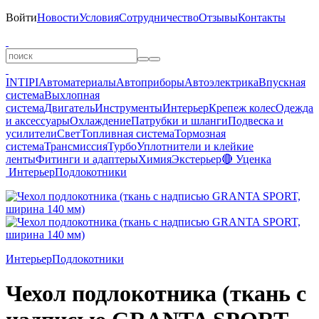
Войти
Новости
Условия
Сотрудничество
Отзывы
Контакты
INTIPI
Автоматериалы
Автоприборы
Автоэлектрика
Впускная
система
Выхлопная
система
Двигатель
Инструменты
Интерьер
Крепеж колес
Одежда
и аксессуары
Охлаждение
Патрубки и шланги
Подвеска и
усилители
Свет
Топливная система
Тормозная
система
Трансмиссия
Турбо
Уплотнители и клейкие
ленты
Фитинги и адаптеры
Химия
Экстерьер
🔴 Уценка
Интерьер
Подлокотники
Интерьер
Подлокотники
Чехол подлокотника (ткань с