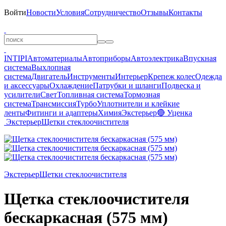
Войти
Новости
Условия
Сотрудничество
Отзывы
Контакты
INTIPI
Автоматериалы
Автоприборы
Автоэлектрика
Впускная
система
Выхлопная
система
Двигатель
Инструменты
Интерьер
Крепеж колес
Одежда
и аксессуары
Охлаждение
Патрубки и шланги
Подвеска и
усилители
Свет
Топливная система
Тормозная
система
Трансмиссия
Турбо
Уплотнители и клейкие
ленты
Фитинги и адаптеры
Химия
Экстерьер
🔴 Уценка
Экстерьер
Щетки стеклоочистителя
Экстерьер
Щетки стеклоочистителя
Щетка стеклоочистителя
бескаркасная (575 мм)