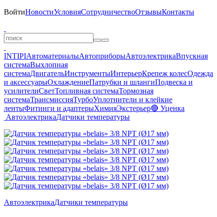
Войти
Новости
Условия
Сотрудничество
Отзывы
Контакты
INTIPI
Автоматериалы
Автоприборы
Автоэлектрика
Впускная
система
Выхлопная
система
Двигатель
Инструменты
Интерьер
Крепеж колес
Одежда
и аксессуары
Охлаждение
Патрубки и шланги
Подвеска и
усилители
Свет
Топливная система
Тормозная
система
Трансмиссия
Турбо
Уплотнители и клейкие
ленты
Фитинги и адаптеры
Химия
Экстерьер
🔴 Уценка
Автоэлектрика
Датчики температуры
Автоэлектрика
Датчики температуры