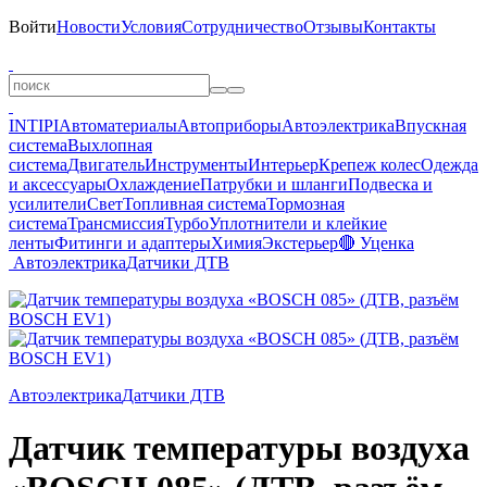
Войти
Новости
Условия
Сотрудничество
Отзывы
Контакты
INTIPI
Автоматериалы
Автоприборы
Автоэлектрика
Впускная
система
Выхлопная
система
Двигатель
Инструменты
Интерьер
Крепеж колес
Одежда
и аксессуары
Охлаждение
Патрубки и шланги
Подвеска и
усилители
Свет
Топливная система
Тормозная
система
Трансмиссия
Турбо
Уплотнители и клейкие
ленты
Фитинги и адаптеры
Химия
Экстерьер
🔴 Уценка
Автоэлектрика
Датчики ДТВ
Автоэлектрика
Датчики ДТВ
Датчик температуры воздуха