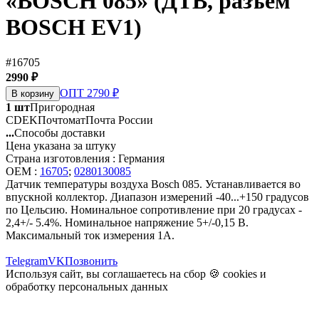
«BOSCH 085» (ДТВ, разъём
BOSCH EV1)
#16705
2990 ₽
ОПТ 2790 ₽
В корзину
1 шт
Пригородная
CDEK
Почтомат
Почта России
...
Способы доставки
Цена указана за штуку
Страна изготовления : Германия
OEM :
16705
;
0280130085
Датчик температуры воздуха Bosch 085. Устанавливается во
впускной коллектор. Диапазон измерений -40...+150 градусов
по Цельсию. Номинальное сопротивление при 20 градусах -
2,4+/- 5.4%. Номинальное напряжение 5+/-0,15 В.
Максимальный ток измерения 1А.
Telegram
VK
Позвонить
Используя сайт, вы соглашаетесь на сбор 🍪
cookies
и
обработку персональных данных