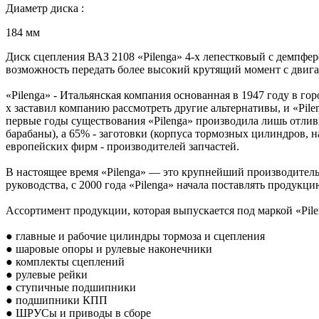
Диаметр диска :
184 мм
Диск сцепления ВАЗ 2108 «Pilenga» 4-х лепестковый с демпфер
возможность передать более высокий крутящий момент с двига
«Pilenga» - Итальянская компания основанная в 1947 году в г
х заставил компанию рассмотреть другие альтернативы, и «Pil
первые годы существования «Pilenga» производила лишь отливк
барабаны), а 65% - заготовки (корпуса тормозных цилиндров, н
европейских фирм - производителей запчастей.
В настоящее время «Pilenga» — это крупнейший производител
руководства, с 2000 года «Pilenga» начала поставлять продукц
Ассортимент продукции, которая выпускается под маркой «Pile
● главные и рабочие цилиндры тормоза и сцепления
● шаровые опоры и рулевые наконечники
● комплекты сцеплений
● рулевые рейки
● ступичные подшипники
● подшипники КПП
● ШРУСы и приводы в сборе