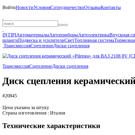
Войти
Новости
Условия
Сотрудничество
Отзывы
Контакты
INTIPI
Автоматериалы
Автоприборы
Автоэлектрика
Впускная с
шланги
Подвеска и усилители
Свет
Топливная система
Тормозная
Трансмиссия
Сцепление
Диски сцепления
Трансмиссия
Сцепление
Диски сцепления
Диск сцепления керамический
#20845
Цена указана за штуку
Страна изготовления : Италия
Технические характеристики