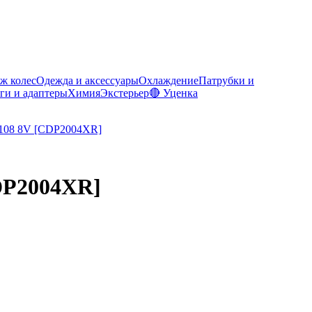
ж колес
Одежда и аксессуары
Охлаждение
Патрубки и
ги и адаптеры
Химия
Экстерьер
🔴 Уценка
CDP2004XR]