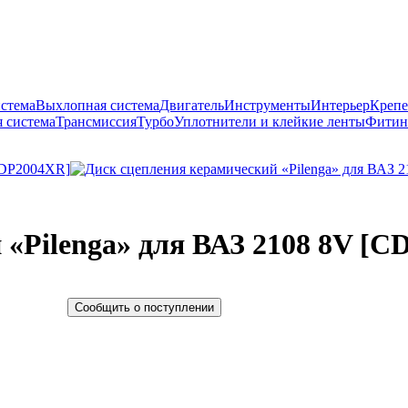
истема
Выхлопная система
Двигатель
Инструменты
Интерьер
Крепе
 система
Трансмиссия
Турбо
Уплотнители и клейкие ленты
Фитин
 «Pilenga» для ВАЗ 2108 8V [
Сообщить о поступлении