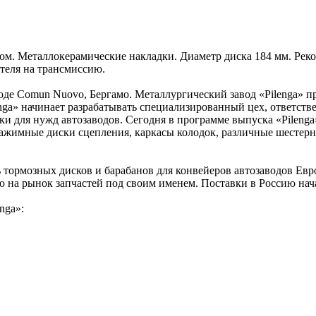
ом. Металлокерамические накладки. Диаметр диска 184 мм. Реко
теля на трансмиссию.
ороде Comun Nuovo, Бергамо. Металлургический завод «Pilenga» 
enga» начинает разрабатывать специализированный цех, ответст
и для нужд автозаводов. Сегодня в программе выпуска «Pilenga
ажимные диски сцепления, каркасы колодок, различные шестерни,
ь тормозных дисков и барабанов для конвейеров автозаводов Е
ию на рынок запчастей под своим именем. Поставки в Россию нач
nga»: