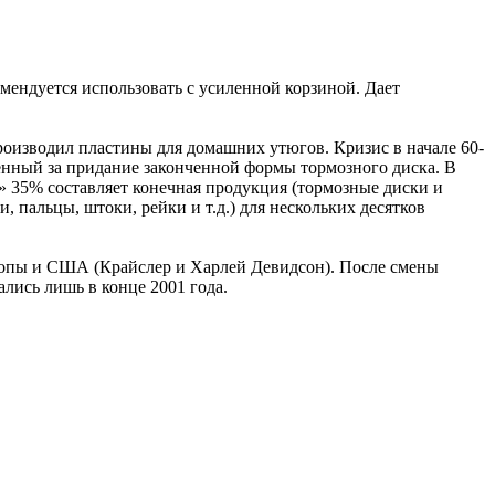
мендуется использовать с усиленной корзиной. Дает
производил пластины для домашних утюгов. Кризис в начале 60-
венный за придание законченной формы тормозного диска. В
» 35% составляет конечная продукция (тормозные диски и
 пальцы, штоки, рейки и т.д.) для нескольких десятков
вропы и США (Крайслер и Харлей Девидсон). После смены
ались лишь в конце 2001 года.