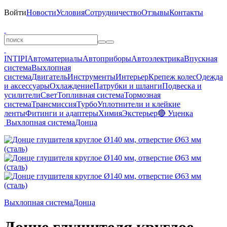
Войти
Новости
Условия
Сотрудничество
Отзывы
Контакты
INTIPI
Автоматериалы
Автоприборы
Автоэлектрика
Впускная
система
Выхлопная
система
Двигатель
Инструменты
Интерьер
Крепеж колес
Одежда
и аксессуары
Охлаждение
Патрубки и шланги
Подвеска и
усилители
Свет
Топливная система
Тормозная
система
Трансмиссия
Турбо
Уплотнители и клейкие
ленты
Фитинги и адаптеры
Химия
Экстерьер
🔴 Уценка
Выхлопная система
Донца
Выхлопная система
Донца