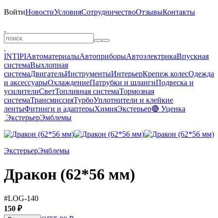
Войти
Новости
Условия
Сотрудничество
Отзывы
Контакты
INTIPI
Автоматериалы
Автоприборы
Автоэлектрика
Впускная
система
Выхлопная
система
Двигатель
Инструменты
Интерьер
Крепеж колес
Одежда
и аксессуары
Охлаждение
Патрубки и шланги
Подвеска и
усилители
Свет
Топливная система
Тормозная
система
Трансмиссия
Турбо
Уплотнители и клейкие
ленты
Фитинги и адаптеры
Химия
Экстерьер
🔴 Уценка
Экстерьер
Эмблемы
Экстерьер
Эмблемы
Дракон (62*56 мм)
#LOG-140
150 ₽