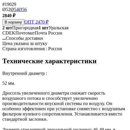
#19029
Ø52
Ø54
Ø56
2840 ₽
ОПТ 2470 ₽
В корзину
2 шт
Пригородная
1 шт
Уральская
CDEK
Почтомат
Почта России
...
Способы доставки
Цена указана за штуку
Страна изготовления : Россия
Технические характеристики
Внутренний диаметр :
52 мм.
Дроссель увеличенного диаметра снижает скорость
воздушного потока и способствует увеличению
производительности впускной системы по воздуху. Он
особенно эффективен при установке совместно с воздушным
фильтром нулевого сопротивления. Устанавливается вместо
стандартной заслонки.
Диаметр стандартной дроссельной заслонки: 46-49 мм, в