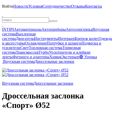
Войти
Новости
Условия
Сотрудничество
Отзывы
Контакты
INTIPI
Автоматериалы
Автоприборы
Автоэлектрика
Впускная
система
Выхлопная
система
Двигатель
Инструменты
Интерьер
Крепеж колес
Одежда
и аксессуары
Охлаждение
Патрубки и шланги
Подвеска и
усилители
Свет
Топливная система
Тормозная
система
Трансмиссия
Турбо
Уплотнители и клейкие
ленты
Фитинги и адаптеры
Химия
Экстерьер
🔴 Уценка
Впускная система
Дроссельные заслонки
Впускная система
Дроссельные заслонки
Дроссельная заслонка
«Спорт» Ø52