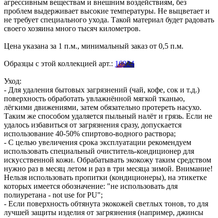
агрессивным веществам и внешним воздействиям, без
проблем выдерживает высокие температуры. Не выцветает и
не требует специального ухода. Такой материал будет радовать
своего хозяина много тысяч километров.
Цена указана за 1 п.м., минимальный заказ от 0,5 п.м.
Образцы с этой коллекцией арт.:
16924
Уход:
- Для удаления бытовых загрязнений (чай, кофе, сок и т.д.)
поверхность обработать увлажнённой мягкой тканью,
лёгкими движениями, затем обязательно протереть насухо.
Таким же способом удаляется пыльный налёт и грязь. Если не
удалось избавиться от загрязнения сразу, допускается
использование 40-50% спиртово-водного раствора;
- С целью увеличения срока эксплуатации рекомендуем
использовать специальный очиститель-кондиционер для
искусственной кожи. Обрабатывать экокожу таким средством
нужно раз в месяц летом и раз в три месяца зимой. Внимание!
Нельзя использовать пропитки (кондиционеры), на этикетке
которых имеется обозначение: "не использовать для
полиуретана - not use for PU";
- Если поверхность обтянута экокожей светлых тонов, то для
лучшей защиты изделия от загрязнения (например, джинсы