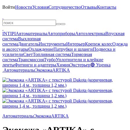
Войти
Новости
Условия
Сотрудничество
Отзывы
Контакты
INTIPI
Автоматериалы
Автоприборы
Автоэлектрика
Впускная
система
Выхлопная
система
Двигатель
Инструменты
Интерьер
Крепеж колес
Одежда
и аксессуары
Охлаждение
Патрубки и шланги
Подвеска и
усилители
Свет
Топливная система
Тормозная
система
Трансмиссия
Турбо
Уплотнители и клейкие
ленты
Фитинги и адаптеры
Химия
Экстерьер
🔴 Уценка
Автоматериалы
Экокожа
ARTIKA
Автоматериалы
Экокожа
ARTIKA