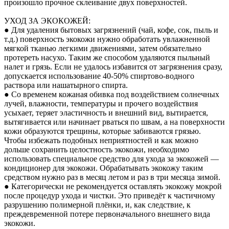
произошло прочное склеивание двух поверхностей.
УХОД ЗА ЭКОКОЖЕЙ:
● Для удаления бытовых загрязнений (чай, кофе, сок, пыль и
т.д.) поверхность экокожи нужно обработать увлажненной
мягкой тканью легкими движениями, затем обязательно
протереть насухо. Таким же способом удаляются пыльный
налет и грязь. Если не удалось избавится от загрязнения сразу,
допускается использование 40-50% спиртово-водного
раствора или нашатырного спирта.
● Со временем кожаная обивка под воздействием солнечных
лучей, влажности, температуры и прочего воздействия
усыхает, теряет эластичность и внешний вид, вытирается,
вытягивается или начинает рваться по швам, а на поверхности
кожи образуются трещины, которые забиваются грязью.
Чтобы избежать подобных неприятностей и как можно
дольше сохранить целостность экокожи, необходимо
использовать специальное средство для ухода за экокожей —
кондиционер для экокожи. Обрабатывать экокожу таким
средством нужно раз в месяц летом и раз в три месяца зимой.
● Категорически не рекомендуется оставлять экокожу мокрой
после процедур ухода и чистки. Это приведёт к частичному
разрушению полимерной плёнки, и, как следствие, к
преждевременной потере первоначального внешнего вида
экокожи.