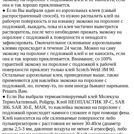
она и так хорошо приклеивается.
● Если Вы выбрали один из аэрозольных клеев (самый
распространенный способ), то нужно распылить клей на
рабочую поверхность и на изнанку экокожи на поролоне с
подложкой, выждать, пока из клея частично выветрится
растворитель, после чего необходимо прижать экокожу на
поролоне с подложкой к поверхности и ненадолго
зафиксировать. Окончательное склеивание аэрозольными
клеями происходит в течение 24 часов. Можно на саму
экокожу на поролоне с подложкой клей и не наносить, если
она и так хорошо приклеивается. Внимание, со 100%
гарантией экокожу на поролоне с подложкой к рабочей
поверхности приклеит только клей Scotch-Weld 3M 90.
Остальные аэрозольные клея, приведенные выше, также
применяются для наклейки экокожи на поролоне с
подложкой, но, почему-то, по ним иногда бывают нарекания.
Решать Вам.
● Если Вы выбрали термоактивируемый клей Молекула
ТермоАктивный, Poligrip, Клей НЕОПЛАСТИК 3P-C, SAR
306, SAR 30-E, MAH, то наклейка экокожи на поролоне с
подложкой происходит намного сложнее и при помощи фена.
Клей наносится на обе склеиваемые поверхности либо
пульверизатором с расстояния не менее 30-40см (диаметр
дюзы 2,5-3 мм, давление воздуха не менее 4 атмосфер), либо