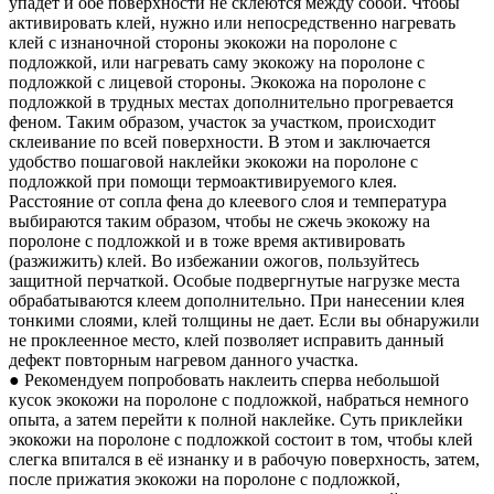
упадет и обе поверхности не склеются между собой. Чтобы
активировать клей, нужно или непосредственно нагревать
клей с изнаночной стороны экокожи на поролоне с
подложкой, или нагревать саму экокожу на поролоне с
подложкой с лицевой стороны. Экокожа на поролоне с
подложкой в трудных местах дополнительно прогревается
феном. Таким образом, участок за участком, происходит
склеивание по всей поверхности. В этом и заключается
удобство пошаговой наклейки экокожи на поролоне с
подложкой при помощи термоактивируемого клея.
Расстояние от сопла фена до клеевого слоя и температура
выбираются таким образом, чтобы не сжечь экокожу на
поролоне с подложкой и в тоже время активировать
(разжижить) клей. Во избежании ожогов, пользуйтесь
защитной перчаткой. Особые подвергнутые нагрузке места
обрабатываются клеем дополнительно. При нанесении клея
тонкими слоями, клей толщины не дает. Если вы обнаружили
не проклеенное место, клей позволяет исправить данный
дефект повторным нагревом данного участка.
● Рекомендуем попробовать наклеить сперва небольшой
кусок экокожи на поролоне с подложкой, набраться немного
опыта, а затем перейти к полной наклейке. Суть приклейки
экокожи на поролоне с подложкой состоит в том, чтобы клей
слегка впитался в её изнанку и в рабочую поверхность, затем,
после прижатия экокожи на поролоне с подложкой,