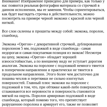
Внимание! Изображение приведено для примера, как только у
нас появится реальная фотография материала со строчкой в
данном исполнении, мы ее заменим. Чтобы сориентироваться,
как будет выглядеть строчка в действительности, можно
посмотреть на примере черной экокожи с красной или черной
ниткой.
Все слои склеены и прошиты между собой: экокожа, поролон,
спанбонд.
Экокожа «Орегон» с декоративной строчкой, дублированная
поролоном 5 мм, подложкой в виде спанбонда - самая
недорогая и самая покупаемая позиция из экокож! Несмотря
на цену, экокожа «Орегон» обладает хорошей
износостойкостью, а по внешнему виду не уступает дорогим
аналогам. Экокожа на поролоне с подложкой немного тянется
в поперечном направлении и практически не тянется в
продольном направлении. Этого более чем достаточно для
пошива чехлов и перетяжки не сильно изогнутых
поверхностей. Главный плюс экокожи на поролоне с
подложкой в том, что, при обтяжке какой-либо поверхности,
сглаживаются все неровности и поверхность становится
мягкой на ощупь. Поролон армирован подложкой в виде
спанбонда, который помимо того, что препятствует
разрушению поролона и армирует его, также не позволяет