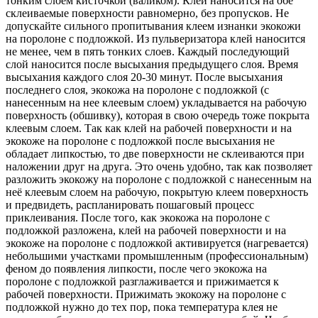
тонким слоем кисточкой (валиком). Клей наносится на обе
склеиваемые поверхности равномерно, без пропусков. Не
допускайте сильного пропитывания клеем изнанки экокожи
на поролоне с подложкой. Из пульверизатора клей наносится
не менее, чем в пять тонких слоев. Каждый последующий
слой наносится после высыхания предыдущего слоя. Время
высыхания каждого слоя 20-30 минут. После высыхания
последнего слоя, экокожа на поролоне с подложкой (с
нанесенным на нее клеевым слоем) укладывается на рабочую
поверхность (обшивку), которая в свою очередь тоже покрыта
клеевым слоем. Так как клей на рабочей поверхности и на
экокоже на поролоне с подложкой после высыхания не
обладает липкостью, то две поверхности не склеиваются при
наложении друг на друга. Это очень удобно, так как позволяет
разложить экокожу на поролоне с подложкой с нанесенным на
неё клеевым слоем на рабочую, покрытую клеем поверхность
и предвидеть, распланировать пошаговый процесс
приклеивания. После того, как экокожа на поролоне с
подложкой разложена, клей на рабочей поверхности и на
экокоже на поролоне с подложкой активируется (нагревается)
небольшими участками промышленным (профессиональным)
феном до появления липкости, после чего экокожа на
поролоне с подложкой разглаживается и прижимается к
рабочей поверхности. Прижимать экокожу на поролоне с
подложкой нужно до тех пор, пока температура клея не