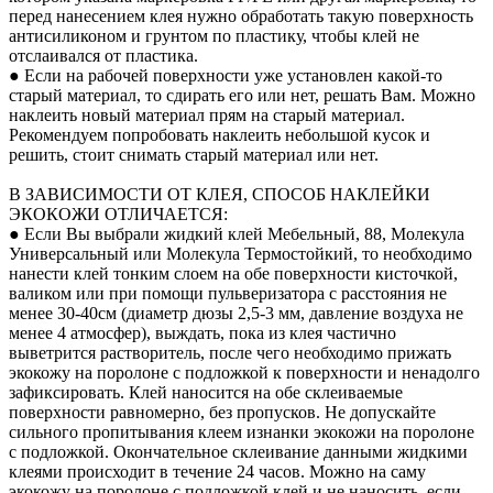
перед нанесением клея нужно обработать такую поверхность
антисиликоном и грунтом по пластику, чтобы клей не
отслаивался от пластика.
● Если на рабочей поверхности уже установлен какой-то
старый материал, то сдирать его или нет, решать Вам. Можно
наклеить новый материал прям на старый материал.
Рекомендуем попробовать наклеить небольшой кусок и
решить, стоит снимать старый материал или нет.
В ЗАВИСИМОСТИ ОТ КЛЕЯ, СПОСОБ НАКЛЕЙКИ
ЭКОКОЖИ ОТЛИЧАЕТСЯ:
● Если Вы выбрали жидкий клей Мебельный, 88, Молекула
Универсальный или Молекула Термостойкий, то необходимо
нанести клей тонким слоем на обе поверхности кисточкой,
валиком или при помощи пульверизатора с расстояния не
менее 30-40см (диаметр дюзы 2,5-3 мм, давление воздуха не
менее 4 атмосфер), выждать, пока из клея частично
выветрится растворитель, после чего необходимо прижать
экокожу на поролоне с подложкой к поверхности и ненадолго
зафиксировать. Клей наносится на обе склеиваемые
поверхности равномерно, без пропусков. Не допускайте
сильного пропитывания клеем изнанки экокожи на поролоне
с подложкой. Окончательное склеивание данными жидкими
клеями происходит в течение 24 часов. Можно на саму
экокожу на поролоне с подложкой клей и не наносить, если