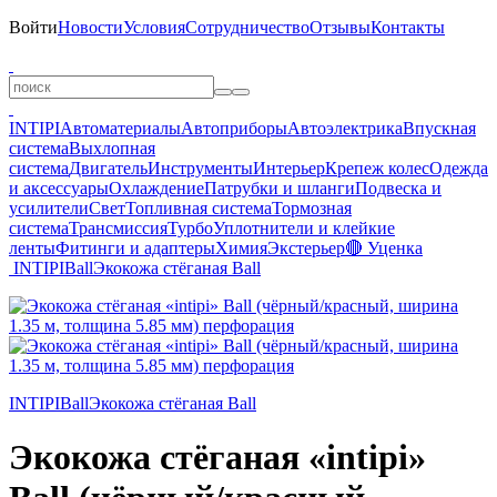
Войти
Новости
Условия
Сотрудничество
Отзывы
Контакты
INTIPI
Автоматериалы
Автоприборы
Автоэлектрика
Впускная
система
Выхлопная
система
Двигатель
Инструменты
Интерьер
Крепеж колес
Одежда
и аксессуары
Охлаждение
Патрубки и шланги
Подвеска и
усилители
Свет
Топливная система
Тормозная
система
Трансмиссия
Турбо
Уплотнители и клейкие
ленты
Фитинги и адаптеры
Химия
Экстерьер
🔴 Уценка
INTIPI
Ball
Экокожа стёганая Ball
INTIPI
Ball
Экокожа стёганая Ball
Экокожа стёганая «intipi»