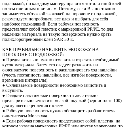
подложкой, но каждому мастеру нравится тот или иной клей
по тем или иным причинам. Поэтому, если Вы постоянно
занимаетесь обтяжкой экокожей на поролоне с подложкой,
рекомендуем попробовать все клея и выбрать для себя
наиболее подходящий. Если рабочая поверхность
представляет собой пластик с маркеровкой PP/PE, то для
наклейки материала на такую поверхность нужно брать
полихлоропреновый клей SAR 30-E.
КАК ПРАВИЛЬНО НАКЛЕИТЬ ЭКОКОЖУ НА
ПОРОЛОНЕ С ПОДЛОЖКОЙ:
● Предварительно нужно отмерить и отрезать необходимый
кусок материала. Затем его следует разложить на
оклеиваемую поверхность и распланировать ход наклейки
(учесть поэтапность наклейки, все изгибы поверхности,
временные интервалы).
● Склеиваемые поверхности необходимо зачистить и
высушить.
● Гладкие пластиковые поверхности желательно
предварительно зачистить мелкой шкуркой (зернистость 100)
для лучшего сцепления с клеем.
● Рабочую поверхность нужно обезжирить разбавителем-
очистителем Молекула.
● Если рабочая поверхность представляет собой пластик, на
котором указана маркеровка PP/PE или другая маркеровка, то