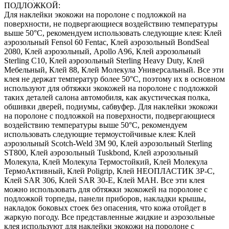
ПОДЛОЖКОЙ:
Для наклейки экокожи на поролоне с подложкой на
поверхности, не подвергающиеся воздействию температуры
выше 50°С, рекомендуем использовать следующие клея: Клей
аэрозольный Fensol 60 Fentac, Клей аэрозольный BondSeal
2080, Клей аэрозольный, Apollo A96, Клей аэрозольный
Sterling C10, Клей аэрозольный Sterling Heavy Duty, Клей
Мебельный, Клей 88, Клей Молекула Универсальный. Все эти
клея не держат температур более 50°С, поэтому их в основном
используют для обтяжки экокожей на поролоне с подложкой
таких деталей салона автомобиля, как акустическая полка,
обшивки дверей, подиумы, сабвуфер. Для наклейки экокожи
на поролоне с подложкой на поверхности, подвергающиеся
воздействию температуры выше 50°С, рекомендуем
использовать следующие термоустойчивые клея: Клей
аэрозольный Scotch-Weld 3M 90, Клей аэрозольный Sterling
ST800, Клей аэрозольный Tuskbond, Клей аэрозольный
Молекула, Клей Молекула Термостойкий, Клей Молекула
ТермоАктивный, Клей Poligrip, Клей НЕОПЛАСТИК 3P-C,
Клей SAR 306, Клей SAR 30-E, Клей MAH. Все эти клея
можно использовать для обтяжки экокожей на поролоне с
подложкой торпеды, панели приборов, накладки крышы,
накладок боковых стоек без опасения, что кожа отойдет в
жаркую погоду. Все представленные жидкие и аэрозольные
клея используют для наклейки экокожи на поролоне с