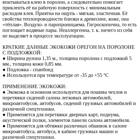
впитываться клею в поролон, а следовательно помогает
приклеить её на рабочую поверхность с минимальным
расходом клея. Приятна на ощупь - мягкая, эластичная. Её
свойства теплопроводности близки к древесине, коже, она
«тёплая». Воздухо- и паропроницаема. Гигроскопична, то есть
поглощает водяные пары. Неаллергенна, т. к. ничего из себя
не выделяет в процессе эксплуатации.
КРАТКИЕ ДАННЫЕ ЭКОКОЖИ ОРЕГОН НА ПОРОЛОНЕ
С ПОДЛОЖКОЙ:
● Ширина рулона 1,35 м., толщина поролона с подложкой 5
мм., толщина кожи 0,85 мм.
● Подложка - спанбонд
● Используется при температуре от -35 до +55 °С
ПРИМЕНЕНИЕ ЭКОКОЖИ:
● Экокожа в основном используется для пошива чехлов и
перетяжки сидений салона легковых автомобилей,
микроавтобусов, автобусов, сидений грузовых автомобилей и
различной спецтехники.
● Применяется для перетяжки дверных карт, подиума,
акустической полки, элементов панели салона автомобиля.
● Применяется для обтяжки различных обшивок в салоне
микроавтобуса, автобуса, в кабине грузовых машин и
различной спецтехники.