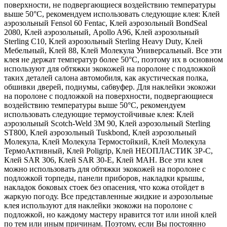
поверхности, не подвергающиеся воздействию температуры
выше 50°С, рекомендуем использовать следующие клея: Клей
аэрозольный Fensol 60 Fentac, Клей аэрозольный BondSeal
2080, Клей аэрозольный, Apollo A96, Клей аэрозольный
Sterling C10, Клей аэрозольный Sterling Heavy Duty, Клей
Мебельный, Клей 88, Клей Молекула Универсальный. Все эти
клея не держат температур более 50°С, поэтому их в основном
используют для обтяжки экокожей на поролоне с подложкой
таких деталей салона автомобиля, как акустическая полка,
обшивки дверей, подиумы, сабвуфер. Для наклейки экокожи
на поролоне с подложкой на поверхности, подвергающиеся
воздействию температуры выше 50°С, рекомендуем
использовать следующие термоустойчивые клея: Клей
аэрозольный Scotch-Weld 3M 90, Клей аэрозольный Sterling
ST800, Клей аэрозольный Tuskbond, Клей аэрозольный
Молекула, Клей Молекула Термостойкий, Клей Молекула
ТермоАктивный, Клей Poligrip, Клей НЕОПЛАСТИК 3P-C,
Клей SAR 306, Клей SAR 30-E, Клей MAH. Все эти клея
можно использовать для обтяжки экокожей на поролоне с
подложкой торпеды, панели приборов, накладки крышы,
накладок боковых стоек без опасения, что кожа отойдет в
жаркую погоду. Все представленные жидкие и аэрозольные
клея используют для наклейки экокожи на поролоне с
подложкой, но каждому мастеру нравится тот или иной клей
по тем или иным причинам. Поэтому, если Вы постоянно