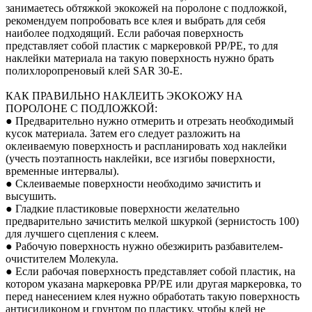
занимаетесь обтяжкой экокожей на поролоне с подложкой,
рекомендуем попробовать все клея и выбрать для себя
наиболее подходящий. Если рабочая поверхность
представляет собой пластик с маркеровкой PP/PE, то для
наклейки материала на такую поверхность нужно брать
полихлоропреновый клей SAR 30-E.
КАК ПРАВИЛЬНО НАКЛЕИТЬ ЭКОКОЖУ НА
ПОРОЛОНЕ С ПОДЛОЖКОЙ:
● Предварительно нужно отмерить и отрезать необходимый
кусок материала. Затем его следует разложить на
оклеиваемую поверхность и распланировать ход наклейки
(учесть поэтапность наклейки, все изгибы поверхности,
временные интервалы).
● Склеиваемые поверхности необходимо зачистить и
высушить.
● Гладкие пластиковые поверхности желательно
предварительно зачистить мелкой шкуркой (зернистость 100)
для лучшего сцепления с клеем.
● Рабочую поверхность нужно обезжирить разбавителем-
очистителем Молекула.
● Если рабочая поверхность представляет собой пластик, на
котором указана маркеровка PP/PE или другая маркеровка, то
перед нанесением клея нужно обработать такую поверхность
антисиликоном и грунтом по пластику, чтобы клей не