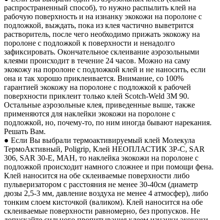
распространенный способ), то нужно распылить клей на
рабочую поверхность и на изнанку экокожи на поролоне с
подложкой, выждать, пока из клея частично выветрится
растворитель, после чего необходимо прижать экокожу на
поролоне с подложкой к поверхности и ненадолго
зафиксировать. Окончательное склеивание аэрозольными
клеями происходит в течение 24 часов. Можно на саму
экокожу на поролоне с подложкой клей и не наносить, если
она и так хорошо приклеивается. Внимание, со 100%
гарантией экокожу на поролоне с подложкой к рабочей
поверхности приклеит только клей Scotch-Weld 3M 90.
Остальные аэрозольные клея, приведенные выше, также
применяются для наклейки экокожи на поролоне с
подложкой, но, почему-то, по ним иногда бывают нарекания.
Решать Вам.
● Если Вы выбрали термоактивируемый клей Молекула
ТермоАктивный, Poligrip, Клей НЕОПЛАСТИК 3P-C, SAR
306, SAR 30-E, MAH, то наклейка экокожи на поролоне с
подложкой происходит намного сложнее и при помощи фена.
Клей наносится на обе склеиваемые поверхности либо
пульверизатором с расстояния не менее 30-40см (диаметр
дюзы 2,5-3 мм, давление воздуха не менее 4 атмосфер), либо
тонким слоем кисточкой (валиком). Клей наносится на обе
склеиваемые поверхности равномерно, без пропусков. Не
допускайте сильного пропитывания клеем изнанки экокожи