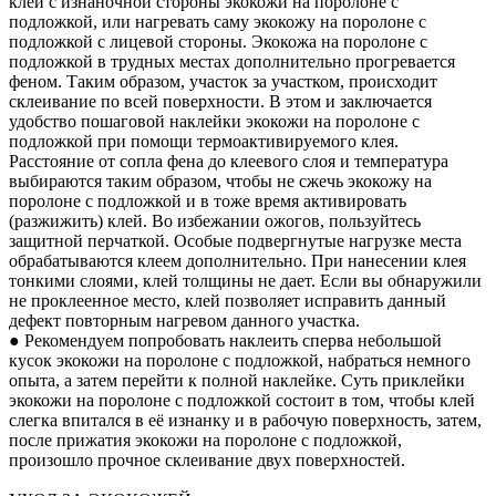
клей с изнаночной стороны экокожи на поролоне с
подложкой, или нагревать саму экокожу на поролоне с
подложкой с лицевой стороны. Экокожа на поролоне с
подложкой в трудных местах дополнительно прогревается
феном. Таким образом, участок за участком, происходит
склеивание по всей поверхности. В этом и заключается
удобство пошаговой наклейки экокожи на поролоне с
подложкой при помощи термоактивируемого клея.
Расстояние от сопла фена до клеевого слоя и температура
выбираются таким образом, чтобы не сжечь экокожу на
поролоне с подложкой и в тоже время активировать
(разжижить) клей. Во избежании ожогов, пользуйтесь
защитной перчаткой. Особые подвергнутые нагрузке места
обрабатываются клеем дополнительно. При нанесении клея
тонкими слоями, клей толщины не дает. Если вы обнаружили
не проклеенное место, клей позволяет исправить данный
дефект повторным нагревом данного участка.
● Рекомендуем попробовать наклеить сперва небольшой
кусок экокожи на поролоне с подложкой, набраться немного
опыта, а затем перейти к полной наклейке. Суть приклейки
экокожи на поролоне с подложкой состоит в том, чтобы клей
слегка впитался в её изнанку и в рабочую поверхность, затем,
после прижатия экокожи на поролоне с подложкой,
произошло прочное склеивание двух поверхностей.