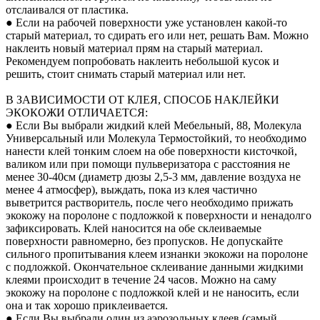
отслаивался от пластика.
● Если на рабочей поверхности уже установлен какой-то
старый материал, то сдирать его или нет, решать Вам. Можно
наклеить новый материал прям на старый материал.
Рекомендуем попробовать наклеить небольшой кусок и
решить, стоит снимать старый материал или нет.
В ЗАВИСИМОСТИ ОТ КЛЕЯ, СПОСОБ НАКЛЕЙКИ
ЭКОКОЖИ ОТЛИЧАЕТСЯ:
● Если Вы выбрали жидкий клей Мебельный, 88, Молекула
Универсальный или Молекула Термостойкий, то необходимо
нанести клей тонким слоем на обе поверхности кисточкой,
валиком или при помощи пульверизатора с расстояния не
менее 30-40см (диаметр дюзы 2,5-3 мм, давление воздуха не
менее 4 атмосфер), выждать, пока из клея частично
выветрится растворитель, после чего необходимо прижать
экокожу на поролоне с подложкой к поверхности и ненадолго
зафиксировать. Клей наносится на обе склеиваемые
поверхности равномерно, без пропусков. Не допускайте
сильного пропитывания клеем изнанки экокожи на поролоне
с подложкой. Окончательное склеивание данными жидкими
клеями происходит в течение 24 часов. Можно на саму
экокожу на поролоне с подложкой клей и не наносить, если
она и так хорошо приклеивается.
● Если Вы выбрали один из аэрозольных клеев (самый