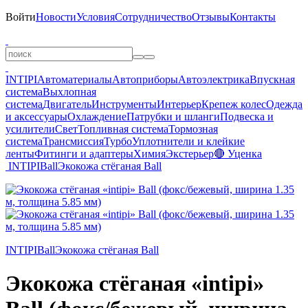
Войти
Новости
Условия
Сотрудничество
Отзывы
Контакты
INTIPI
Автоматериалы
Автоприборы
Автоэлектрика
Впускная
система
Выхлопная
система
Двигатель
Инструменты
Интерьер
Крепеж колес
Одежда
и аксессуары
Охлаждение
Патрубки и шланги
Подвеска и
усилители
Свет
Топливная система
Тормозная
система
Трансмиссия
Турбо
Уплотнители и клейкие
ленты
Фитинги и адаптеры
Химия
Экстерьер
🔴 Уценка
INTIPI
Ball
Экокожа стёганая Ball
INTIPI
Ball
Экокожа стёганая Ball
Экокожа стёганая «intipi»