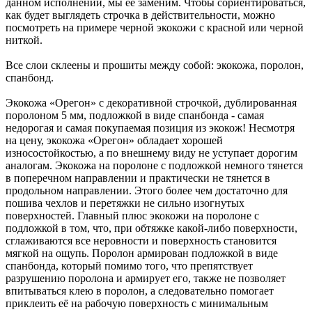
данном исполнении, мы ее заменим. Чтобы сориентироваться,
как будет выглядеть строчка в действительности, можно
посмотреть на примере черной экокожи с красной или черной
ниткой.
Все слои склеены и прошиты между собой: экокожа, поролон,
спанбонд.
Экокожа «Орегон» с декоративной строчкой, дублированная
поролоном 5 мм, подложкой в виде спанбонда - самая
недорогая и самая покупаемая позиция из экокож! Несмотря
на цену, экокожа «Орегон» обладает хорошей
износостойкостью, а по внешнему виду не уступает дорогим
аналогам. Экокожа на поролоне с подложкой немного тянется
в поперечном направлении и практически не тянется в
продольном направлении. Этого более чем достаточно для
пошива чехлов и перетяжки не сильно изогнутых
поверхностей. Главный плюс экокожи на поролоне с
подложкой в том, что, при обтяжке какой-либо поверхности,
сглаживаются все неровности и поверхность становится
мягкой на ощупь. Поролон армирован подложкой в виде
спанбонда, который помимо того, что препятствует
разрушению поролона и армирует его, также не позволяет
впитываться клею в поролон, а следовательно помогает
приклеить её на рабочую поверхность с минимальным