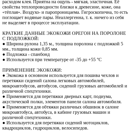
расходом клея. Приятна на ощупь - мягкая, эластичная. Её
свойства теплопроводности близки к древесине, коже, она
«тёплая». Воздухо- и паропроницаема. Гигроскопична, то есть
поглощает водяные пары. Неаллергенна, т. к. ничего из себя
не выделяет в процессе эксплуатации.
КРАТКИЕ ДАННЫЕ ЭКОКОЖИ ОРЕГОН НА ПОРОЛОНЕ
С ПОДЛОЖКОЙ:
● Ширина рулона 1,35 м., толщина поролона с подложкой 5
мм., толщина кожи 0,85 мм.
● Подложка - спанбонд
● Используется при температуре от -35 до +55 °С
ПРИМЕНЕНИЕ ЭКОКОЖИ:
● Экокожа в основном используется для пошива чехлов и
перетяжки сидений салона легковых автомобилей,
микроавтобусов, автобусов, сидений грузовых автомобилей и
различной спецтехники.
● Применяется для перетяжки дверных карт, подиума,
акустической полки, элементов панели салона автомобиля.
● Применяется для обтяжки различных обшивок в салоне
микроавтобуса, автобуса, в кабине грузовых машин и
различной спецтехники.
● Используется для перетяжки сидений мотоциклов,
квадроциклов, гидроциклов, велосипедов.