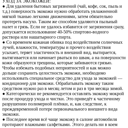
УХОД ЗА ЭКОКОЖЕЙ:
● Для удаления бытовых загрязнений (чай, кофе, сок, пыль и
т.д.) поверхность экокожи нужно обработать увлажненной
мягкой тканью легкими движениями, затем обязательно
протереть насухо. Таким же способом удаляются пыльный
налет и грязь. Если не удалось избавится от загрязнения сразу,
допускается использование 40-50% спиртово-водного
раствора или нашатырного спирта.
● Со временем кожаная обивка под воздействием солнечных
лучей, влажности, температуры и прочего воздействия
усыхает, теряет эластичность и внешний вид, вытирается,
вытягивается или начинает рваться по швам, а на поверхности
кожи образуются трещины, которые забиваются грязью.
Чтобы избежать подобных неприятностей и как можно
дольше сохранить целостность экокожи, необходимо
использовать специальное средство для ухода за экокожей —
кондиционер для экокожи. Обрабатывать экокожу таким
средством нужно раз в месяц летом и раз в три месяца зимой.
● Категорически не рекомендуется оставлять экокожу мокрой
после процедур ухода и чистки. Это приведёт к частичному
разрушению полимерной плёнки, и, как следствие, к
преждевременной потере первоначального внешнего вида
экокожи.
● Последнее время всё чаще экокожу в салоне автомобиля
протирают влажными салфетками. Этого делать ни в коем