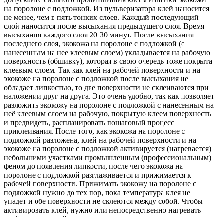
на поролоне с подложкой. Из пульверизатора клей наносится
не менее, чем в пять тонких слоев. Каждый последующий
слой наносится после высыхания предыдущего слоя. Время
высыхания каждого слоя 20-30 минут. После высыхания
последнего слоя, экокожа на поролоне с подложкой (с
нанесенным на нее клеевым слоем) укладывается на рабочую
поверхность (обшивку), которая в свою очередь тоже покрыта
клеевым слоем. Так как клей на рабочей поверхности и на
экокоже на поролоне с подложкой после высыхания не
обладает липкостью, то две поверхности не склеиваются при
наложении друг на друга. Это очень удобно, так как позволяет
разложить экокожу на поролоне с подложкой с нанесенным на
неё клеевым слоем на рабочую, покрытую клеем поверхность
и предвидеть, распланировать пошаговый процесс
приклеивания. После того, как экокожа на поролоне с
подложкой разложена, клей на рабочей поверхности и на
экокоже на поролоне с подложкой активируется (нагревается)
небольшими участками промышленным (профессиональным)
феном до появления липкости, после чего экокожа на
поролоне с подложкой разглаживается и прижимается к
рабочей поверхности. Прижимать экокожу на поролоне с
подложкой нужно до тех пор, пока температура клея не
упадет и обе поверхности не склеются между собой. Чтобы
активировать клей, нужно или непосредственно нагревать