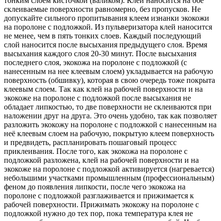
тонким слоем кисточкой (валиком). Клей наносится на обе
склеиваемые поверхности равномерно, без пропусков. Не
допускайте сильного пропитывания клеем изнанки экокожи
на поролоне с подложкой. Из пульверизатора клей наносится
не менее, чем в пять тонких слоев. Каждый последующий
слой наносится после высыхания предыдущего слоя. Время
высыхания каждого слоя 20-30 минут. После высыхания
последнего слоя, экокожа на поролоне с подложкой (с
нанесенным на нее клеевым слоем) укладывается на рабочую
поверхность (обшивку), которая в свою очередь тоже покрыта
клеевым слоем. Так как клей на рабочей поверхности и на
экокоже на поролоне с подложкой после высыхания не
обладает липкостью, то две поверхности не склеиваются при
наложении друг на друга. Это очень удобно, так как позволяет
разложить экокожу на поролоне с подложкой с нанесенным на
неё клеевым слоем на рабочую, покрытую клеем поверхность
и предвидеть, распланировать пошаговый процесс
приклеивания. После того, как экокожа на поролоне с
подложкой разложена, клей на рабочей поверхности и на
экокоже на поролоне с подложкой активируется (нагревается)
небольшими участками промышленным (профессиональным)
феном до появления липкости, после чего экокожа на
поролоне с подложкой разглаживается и прижимается к
рабочей поверхности. Прижимать экокожу на поролоне с
подложкой нужно до тех пор, пока температура клея не