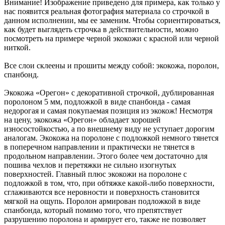
Внимание! Изображение приведено для примера, как только у
нас появится реальная фотография материала со строчкой в
данном исполнении, мы ее заменим. Чтобы сориентироваться,
как будет выглядеть строчка в действительности, можно
посмотреть на примере черной экокожи с красной или черной
ниткой.
Все слои склеены и прошиты между собой: экокожа, поролон,
спанбонд.
Экокожа «Орегон» с декоративной строчкой, дублированная
поролоном 5 мм, подложкой в виде спанбонда - самая
недорогая и самая покупаемая позиция из экокож! Несмотря
на цену, экокожа «Орегон» обладает хорошей
износостойкостью, а по внешнему виду не уступает дорогим
аналогам. Экокожа на поролоне с подложкой немного тянется
в поперечном направлении и практически не тянется в
продольном направлении. Этого более чем достаточно для
пошива чехлов и перетяжки не сильно изогнутых
поверхностей. Главный плюс экокожи на поролоне с
подложкой в том, что, при обтяжке какой-либо поверхности,
сглаживаются все неровности и поверхность становится
мягкой на ощупь. Поролон армирован подложкой в виде
спанбонда, который помимо того, что препятствует
разрушению поролона и армирует его, также не позволяет