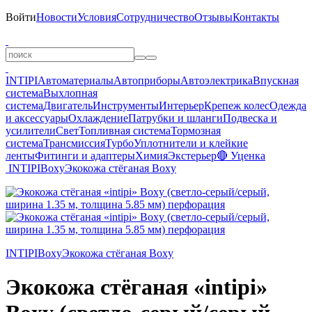
Войти
Новости
Условия
Сотрудничество
Отзывы
Контакты
INTIPI
Автоматериалы
Автоприборы
Автоэлектрика
Впускная
система
Выхлопная
система
Двигатель
Инструменты
Интерьер
Крепеж колес
Одежда
и аксессуары
Охлаждение
Патрубки и шланги
Подвеска и
усилители
Свет
Топливная система
Тормозная
система
Трансмиссия
Турбо
Уплотнители и клейкие
ленты
Фитинги и адаптеры
Химия
Экстерьер
🔴 Уценка
INTIPI
Boxy
Экокожа стёганая Boxy
INTIPI
Boxy
Экокожа стёганая Boxy
Экокожа стёганая «intipi»