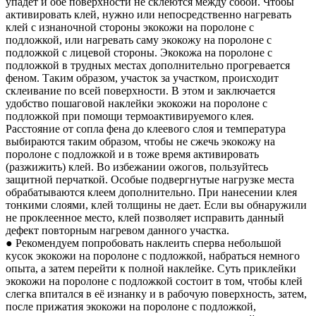
упадет и обе поверхности не склеются между собой. Чтобы
активировать клей, нужно или непосредственно нагревать
клей с изнаночной стороны экокожи на поролоне с
подложкой, или нагревать саму экокожу на поролоне с
подложкой с лицевой стороны. Экокожа на поролоне с
подложкой в трудных местах дополнительно прогревается
феном. Таким образом, участок за участком, происходит
склеивание по всей поверхности. В этом и заключается
удобство пошаговой наклейки экокожи на поролоне с
подложкой при помощи термоактивируемого клея.
Расстояние от сопла фена до клеевого слоя и температура
выбираются таким образом, чтобы не сжечь экокожу на
поролоне с подложкой и в тоже время активировать
(разжижить) клей. Во избежании ожогов, пользуйтесь
защитной перчаткой. Особые подвергнутые нагрузке места
обрабатываются клеем дополнительно. При нанесении клея
тонкими слоями, клей толщины не дает. Если вы обнаружили
не проклеенное место, клей позволяет исправить данный
дефект повторным нагревом данного участка.
● Рекомендуем попробовать наклеить сперва небольшой
кусок экокожи на поролоне с подложкой, набраться немного
опыта, а затем перейти к полной наклейке. Суть приклейки
экокожи на поролоне с подложкой состоит в том, чтобы клей
слегка впитался в её изнанку и в рабочую поверхность, затем,
после прижатия экокожи на поролоне с подложкой,