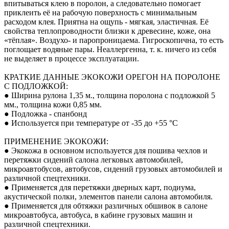
впитываться клею в поролон, а следовательно помогает
приклеить её на рабочую поверхность с минимальным
расходом клея. Приятна на ощупь - мягкая, эластичная. Её
свойства теплопроводности близки к древесине, коже, она
«тёплая». Воздухо- и паропроницаема. Гигроскопична, то есть
поглощает водяные пары. Неаллергенна, т. к. ничего из себя
не выделяет в процессе эксплуатации.
КРАТКИЕ ДАННЫЕ ЭКОКОЖИ ОРЕГОН НА ПОРОЛОНЕ
С ПОДЛОЖКОЙ:
● Ширина рулона 1,35 м., толщина поролона с подложкой 5
мм., толщина кожи 0,85 мм.
● Подложка - спанбонд
● Используется при температуре от -35 до +55 °С
ПРИМЕНЕНИЕ ЭКОКОЖИ:
● Экокожа в основном используется для пошива чехлов и
перетяжки сидений салона легковых автомобилей,
микроавтобусов, автобусов, сидений грузовых автомобилей и
различной спецтехники.
● Применяется для перетяжки дверных карт, подиума,
акустической полки, элементов панели салона автомобиля.
● Применяется для обтяжки различных обшивок в салоне
микроавтобуса, автобуса, в кабине грузовых машин и
различной спецтехники.