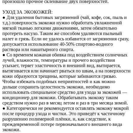
произошло прочное склеивание двух поверхностей.
УХОД ЗА ЭКОКОЖЕЙ:
● Для удаления бытовых загрязнений (чай, кофе, сок, пыль и
т.д.) поверхность экокожи нужно обработать увлажненной
мягкой тканью легкими движениями, затем обязательно
протереть насухо. Таким же способом удаляются пыльный
налет и грязь. Если не удалось избавится от загрязнения сразу,
допускается использование 40-50% спиртово-водного
раствора или нашатырного спирта.
● Со временем кожаная обивка под воздействием солнечных
лучей, влажности, температуры и прочего воздействия
усыхает, теряет эластичность и внешний вид, вытирается,
вытягивается или начинает рваться по швам, а на поверхности
кожи образуются трещины, которые забиваются грязью.
Чтобы избежать подобных неприятностей и как можно
дольше сохранить целостность экокожи, необходимо
использовать специальное средство для ухода за экокожей —
кондиционер для экокожи. Обрабатывать экокожу таким
средством нужно раз в месяц летом и раз в три месяца зимой.
● Категорически не рекомендуется оставлять экокожу мокрой
после процедур ухода и чистки. Это приведёт к частичному
разрушению полимерной плёнки, и, как следствие, к
преждевременной потере первоначального внешнего вида
экокожи.