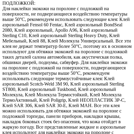
ПОДЛОЖКОЙ:
Для наклейки экокожи на поролоне с подложкой на
поверхности, не подвергающиеся воздействию температуры
выше 50°С, рекомендуем использовать следующие клея: Клей
аэрозольный Fensol 60 Fentac, Клей аэрозольный BondSeal
2080, Клей аэрозольный, Apollo A96, Клей аэрозольный
Sterling C10, Клей аэрозольный Sterling Heavy Duty, Клей
Мебельный, Клей 88, Клей Молекула Универсальный. Все эти
клея не держат температур более 50°С, поэтому их в основном
используют для обтяжки экокожей на поролоне с подложкой
таких деталей салона автомобиля, как акустическая полка,
обшивки дверей, подиумы, сабвуфер. Для наклейки экокожи
на поролоне с подложкой на поверхности, подвергающиеся
воздействию температуры выше 50°С, рекомендуем
использовать следующие термоустойчивые клея: Клей
аэрозольный Scotch-Weld 3M 90, Клей аэрозольный Sterling
ST800, Клей аэрозольный Tuskbond, Клей аэрозольный
Молекула, Клей Молекула Термостойкий, Клей Молекула
ТермоАктивный, Клей Poligrip, Клей НЕОПЛАСТИК 3P-C,
Клей SAR 306, Клей SAR 30-E, Клей MAH. Все эти клея
можно использовать для обтяжки экокожей на поролоне с
подложкой торпеды, панели приборов, накладки крышы,
накладок боковых стоек без опасения, что кожа отойдет в
жаркую погоду. Все представленные жидкие и аэрозольные
клея используют для наклейки экокожи на поролоне с