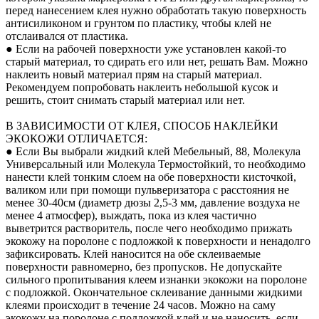
перед нанесением клея нужно обработать такую поверхность
антисиликоном и грунтом по пластику, чтобы клей не
отслаивался от пластика.
● Если на рабочей поверхности уже установлен какой-то
старый материал, то сдирать его или нет, решать Вам. Можно
наклеить новый материал прям на старый материал.
Рекомендуем попробовать наклеить небольшой кусок и
решить, стоит снимать старый материал или нет.
В ЗАВИСИМОСТИ ОТ КЛЕЯ, СПОСОБ НАКЛЕЙКИ
ЭКОКОЖИ ОТЛИЧАЕТСЯ:
● Если Вы выбрали жидкий клей Мебельный, 88, Молекула
Универсальный или Молекула Термостойкий, то необходимо
нанести клей тонким слоем на обе поверхности кисточкой,
валиком или при помощи пульверизатора с расстояния не
менее 30-40см (диаметр дюзы 2,5-3 мм, давление воздуха не
менее 4 атмосфер), выждать, пока из клея частично
выветрится растворитель, после чего необходимо прижать
экокожу на поролоне с подложкой к поверхности и ненадолго
зафиксировать. Клей наносится на обе склеиваемые
поверхности равномерно, без пропусков. Не допускайте
сильного пропитывания клеем изнанки экокожи на поролоне
с подложкой. Окончательное склеивание данными жидкими
клеями происходит в течение 24 часов. Можно на саму
экокожу на поролоне с подложкой клей и не наносить, если