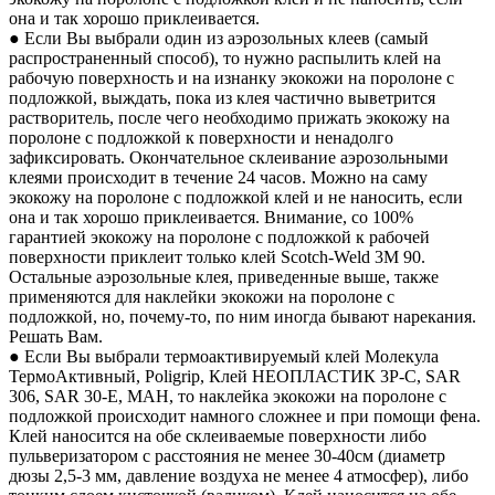
она и так хорошо приклеивается.
● Если Вы выбрали один из аэрозольных клеев (самый
распространенный способ), то нужно распылить клей на
рабочую поверхность и на изнанку экокожи на поролоне с
подложкой, выждать, пока из клея частично выветрится
растворитель, после чего необходимо прижать экокожу на
поролоне с подложкой к поверхности и ненадолго
зафиксировать. Окончательное склеивание аэрозольными
клеями происходит в течение 24 часов. Можно на саму
экокожу на поролоне с подложкой клей и не наносить, если
она и так хорошо приклеивается. Внимание, со 100%
гарантией экокожу на поролоне с подложкой к рабочей
поверхности приклеит только клей Scotch-Weld 3M 90.
Остальные аэрозольные клея, приведенные выше, также
применяются для наклейки экокожи на поролоне с
подложкой, но, почему-то, по ним иногда бывают нарекания.
Решать Вам.
● Если Вы выбрали термоактивируемый клей Молекула
ТермоАктивный, Poligrip, Клей НЕОПЛАСТИК 3P-C, SAR
306, SAR 30-E, MAH, то наклейка экокожи на поролоне с
подложкой происходит намного сложнее и при помощи фена.
Клей наносится на обе склеиваемые поверхности либо
пульверизатором с расстояния не менее 30-40см (диаметр
дюзы 2,5-3 мм, давление воздуха не менее 4 атмосфер), либо