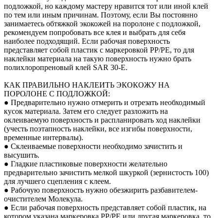
подложкой, но каждому мастеру нравится тот или иной клей
по тем или иным причинам. Поэтому, если Вы постоянно
занимаетесь обтяжкой экокожей на поролоне с подложкой,
рекомендуем попробовать все клея и выбрать для себя
наиболее подходящий. Если рабочая поверхность
представляет собой пластик с маркеровкой PP/PE, то для
наклейки материала на такую поверхность нужно брать
полихлоропреновый клей SAR 30-E.
КАК ПРАВИЛЬНО НАКЛЕИТЬ ЭКОКОЖУ НА
ПОРОЛОНЕ С ПОДЛОЖКОЙ:
● Предварительно нужно отмерить и отрезать необходимый
кусок материала. Затем его следует разложить на
оклеиваемую поверхность и распланировать ход наклейки
(учесть поэтапность наклейки, все изгибы поверхности,
временные интервалы).
● Склеиваемые поверхности необходимо зачистить и
высушить.
● Гладкие пластиковые поверхности желательно
предварительно зачистить мелкой шкуркой (зернистость 100)
для лучшего сцепления с клеем.
● Рабочую поверхность нужно обезжирить разбавителем-
очистителем Молекула.
● Если рабочая поверхность представляет собой пластик, на
котором указана маркеровка PP/PE или другая маркеровка, то